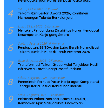
Ketenagakerjaan Harus Berbasis Risiko dan
Preventif
4
Selasa, 28 Juli 2026
0 Komentar
Telkom Raih Lestari Award 2026, Komitmen
Membangun Talenta Berkelanjutan
5
Jumat, 31 Juli 2026
0 Komentar
Menaker: Penyandang Disabilitas Harus Mendapat
Kesempatan Kerja yang Setara
6
Sabtu, 1 Agustus 2026
0 Komentar
Pendapatan, EBITDA, dan Laba Bersih Normalisasi
Telkom Tumbuh Kuat di Paruh Pertama 2026
7
Rabu, 5 Agustus 2026
0 Komentar
Transformasi TelkomGroup Mulai Tunjukkan Hasil,
InfraNexia Catat Kinerja Positif Perkuat
Infrastruktur Digital Nasional
8
Selasa, 4 Agustus 2026
0 Komentar
Pemerintah Perkuat Pasar Kerja agar Kompetensi
Tenaga Kerja Sesuai Kebutuhan Industri
9
Senin, 3 Agustus 2026
0 Komentar
Pelatihan Vokasi Nasional Batch 4 Dibuka,
Kemnaker Ajak Masyarakat Tingkatkan
Kompetensi