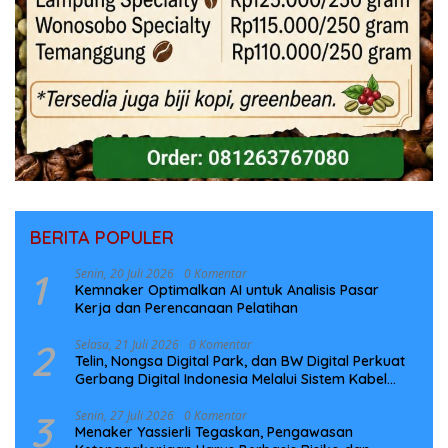
BERITA POPULER
1
Senin, 20 Juli 2026
0 Komentar
Kemnaker Optimalkan AI untuk Analisis Pasar
Kerja dan Perencanaan Pelatihan
2
Selasa, 21 Juli 2026
0 Komentar
Telin, Nongsa Digital Park, dan BW Digital Perkuat
Gerbang Digital Indonesia Melalui Sistem Kabel
Laut NCC
3
Senin, 27 Juli 2026
0 Komentar
Menaker Yassierli Tegaskan, Pengawasan