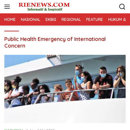
Langsung
ke
konten
HOME
NASIONAL
EKBIS
REGIONAL
FEATURE
HUKUM & K
Public Health Emergency of International
Concern