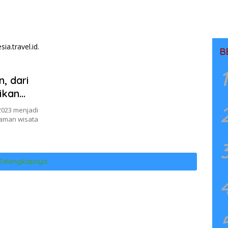
B
1
n, dari
ikan
2023 menjadi
aman wisata
Selengkapnya