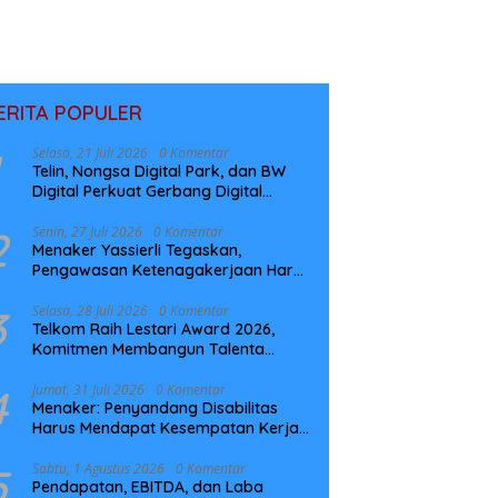
ERITA POPULER
Selasa, 21 Juli 2026
0 Komentar
Telin, Nongsa Digital Park, dan BW
Digital Perkuat Gerbang Digital
Indonesia Melalui Sistem Kabel Laut
NCC
2
Senin, 27 Juli 2026
0 Komentar
Menaker Yassierli Tegaskan,
Pengawasan Ketenagakerjaan Harus
Berbasis Risiko dan Preventif
3
Selasa, 28 Juli 2026
0 Komentar
Telkom Raih Lestari Award 2026,
Komitmen Membangun Talenta
Berkelanjutan
4
Jumat, 31 Juli 2026
0 Komentar
Menaker: Penyandang Disabilitas
Harus Mendapat Kesempatan Kerja
yang Setara
5
Sabtu, 1 Agustus 2026
0 Komentar
Pendapatan, EBITDA, dan Laba