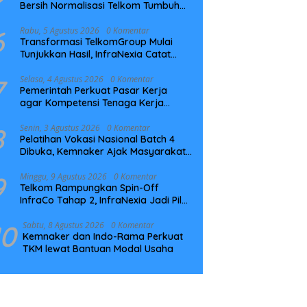
Bersih Normalisasi Telkom Tumbuh
Kuat di Paruh Pertama 2026
6
Rabu, 5 Agustus 2026
0 Komentar
Transformasi TelkomGroup Mulai
Tunjukkan Hasil, InfraNexia Catat
Kinerja Positif Perkuat Infrastruktur
Digital Nasional
7
Selasa, 4 Agustus 2026
0 Komentar
Pemerintah Perkuat Pasar Kerja
agar Kompetensi Tenaga Kerja
Sesuai Kebutuhan Industri
8
Senin, 3 Agustus 2026
0 Komentar
Pelatihan Vokasi Nasional Batch 4
Dibuka, Kemnaker Ajak Masyarakat
Tingkatkan Kompetensi
9
Minggu, 9 Agustus 2026
0 Komentar
Telkom Rampungkan Spin-Off
InfraCo Tahap 2, InfraNexia Jadi Pilar
Utama Bisnis Wholesale Connectivity
10
Sabtu, 8 Agustus 2026
0 Komentar
Kemnaker dan Indo-Rama Perkuat
TKM lewat Bantuan Modal Usaha