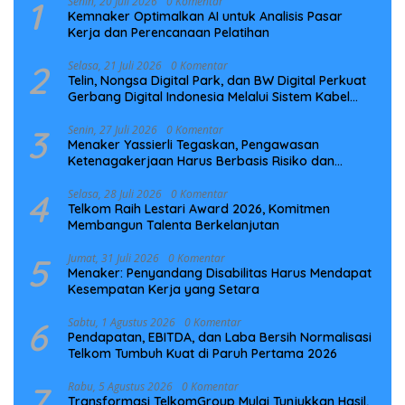
1
Senin, 20 Juli 2026
0 Komentar
Kemnaker Optimalkan AI untuk Analisis Pasar
Kerja dan Perencanaan Pelatihan
2
Selasa, 21 Juli 2026
0 Komentar
Telin, Nongsa Digital Park, dan BW Digital Perkuat
Gerbang Digital Indonesia Melalui Sistem Kabel
Laut NCC
3
Senin, 27 Juli 2026
0 Komentar
Menaker Yassierli Tegaskan, Pengawasan
Ketenagakerjaan Harus Berbasis Risiko dan
Preventif
4
Selasa, 28 Juli 2026
0 Komentar
Telkom Raih Lestari Award 2026, Komitmen
Membangun Talenta Berkelanjutan
5
Jumat, 31 Juli 2026
0 Komentar
Menaker: Penyandang Disabilitas Harus Mendapat
Kesempatan Kerja yang Setara
6
Sabtu, 1 Agustus 2026
0 Komentar
Pendapatan, EBITDA, dan Laba Bersih Normalisasi
Telkom Tumbuh Kuat di Paruh Pertama 2026
7
Rabu, 5 Agustus 2026
0 Komentar
Transformasi TelkomGroup Mulai Tunjukkan Hasil,