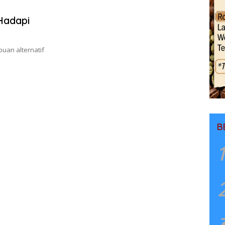
Hadapi
uan alternatif
B
1