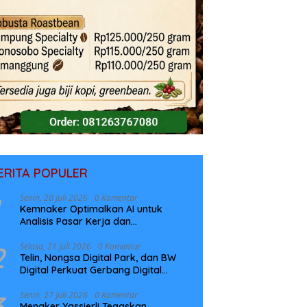
ERITA POPULER
Senin, 20 Juli 2026
0 Komentar
Kemnaker Optimalkan AI untuk
Analisis Pasar Kerja dan
Perencanaan Pelatihan
2
Selasa, 21 Juli 2026
0 Komentar
Telin, Nongsa Digital Park, dan BW
Digital Perkuat Gerbang Digital
Indonesia Melalui Sistem Kabel Laut
NCC
3
Senin, 27 Juli 2026
0 Komentar
Menaker Yassierli Tegaskan,