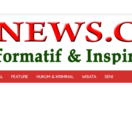
AL
FEATURE
HUKUM & KRIMINAL
WISATA
SENI