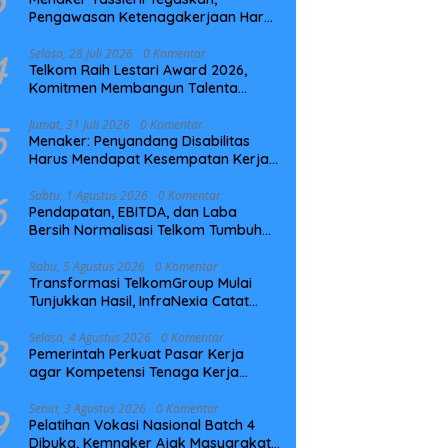
Pengawasan Ketenagakerjaan Harus
Berbasis Risiko dan Preventif
4
Selasa, 28 Juli 2026
0 Komentar
Telkom Raih Lestari Award 2026,
Komitmen Membangun Talenta
Berkelanjutan
5
Jumat, 31 Juli 2026
0 Komentar
Menaker: Penyandang Disabilitas
Harus Mendapat Kesempatan Kerja
yang Setara
6
Sabtu, 1 Agustus 2026
0 Komentar
Pendapatan, EBITDA, dan Laba
Bersih Normalisasi Telkom Tumbuh
Kuat di Paruh Pertama 2026
7
Rabu, 5 Agustus 2026
0 Komentar
Transformasi TelkomGroup Mulai
Tunjukkan Hasil, InfraNexia Catat
Kinerja Positif Perkuat Infrastruktur
Digital Nasional
8
Selasa, 4 Agustus 2026
0 Komentar
Pemerintah Perkuat Pasar Kerja
agar Kompetensi Tenaga Kerja
Sesuai Kebutuhan Industri
9
Senin, 3 Agustus 2026
0 Komentar
Pelatihan Vokasi Nasional Batch 4
Dibuka, Kemnaker Ajak Masyarakat