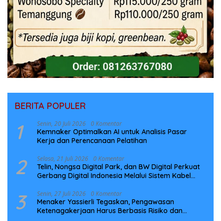
BERITA POPULER
1
Senin, 20 Juli 2026
0 Komentar
Kemnaker Optimalkan AI untuk Analisis Pasar
Kerja dan Perencanaan Pelatihan
2
Selasa, 21 Juli 2026
0 Komentar
Telin, Nongsa Digital Park, dan BW Digital Perkuat
Gerbang Digital Indonesia Melalui Sistem Kabel
Laut NCC
3
Senin, 27 Juli 2026
0 Komentar
Menaker Yassierli Tegaskan, Pengawasan
Ketenagakerjaan Harus Berbasis Risiko dan
Preventif