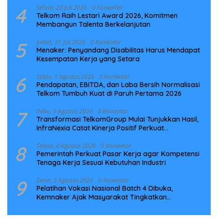
4
Selasa, 28 Juli 2026
0 Komentar
Telkom Raih Lestari Award 2026, Komitmen
Membangun Talenta Berkelanjutan
5
Jumat, 31 Juli 2026
0 Komentar
Menaker: Penyandang Disabilitas Harus Mendapat
Kesempatan Kerja yang Setara
6
Sabtu, 1 Agustus 2026
0 Komentar
Pendapatan, EBITDA, dan Laba Bersih Normalisasi
Telkom Tumbuh Kuat di Paruh Pertama 2026
7
Rabu, 5 Agustus 2026
0 Komentar
Transformasi TelkomGroup Mulai Tunjukkan Hasil,
InfraNexia Catat Kinerja Positif Perkuat
Infrastruktur Digital Nasional
8
Selasa, 4 Agustus 2026
0 Komentar
Pemerintah Perkuat Pasar Kerja agar Kompetensi
Tenaga Kerja Sesuai Kebutuhan Industri
9
Senin, 3 Agustus 2026
0 Komentar
Pelatihan Vokasi Nasional Batch 4 Dibuka,
Kemnaker Ajak Masyarakat Tingkatkan
Kompetensi