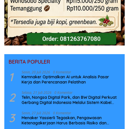
BERITA POPULER
1
Senin, 20 Juli 2026
0 Komentar
Kemnaker Optimalkan AI untuk Analisis Pasar
Kerja dan Perencanaan Pelatihan
2
Selasa, 21 Juli 2026
0 Komentar
Telin, Nongsa Digital Park, dan BW Digital Perkuat
Gerbang Digital Indonesia Melalui Sistem Kabel
Laut NCC
3
Senin, 27 Juli 2026
0 Komentar
Menaker Yassierli Tegaskan, Pengawasan
Ketenagakerjaan Harus Berbasis Risiko dan
Preventif