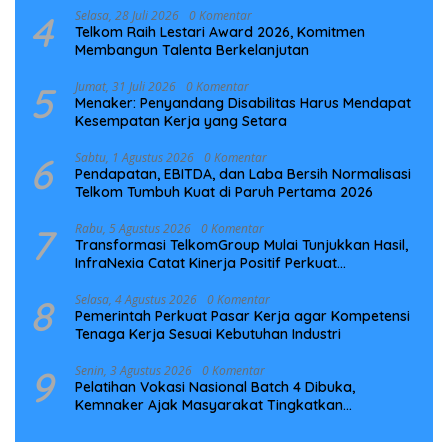
4
Selasa, 28 Juli 2026
0 Komentar
Telkom Raih Lestari Award 2026, Komitmen
Membangun Talenta Berkelanjutan
5
Jumat, 31 Juli 2026
0 Komentar
Menaker: Penyandang Disabilitas Harus Mendapat
Kesempatan Kerja yang Setara
6
Sabtu, 1 Agustus 2026
0 Komentar
Pendapatan, EBITDA, dan Laba Bersih Normalisasi
Telkom Tumbuh Kuat di Paruh Pertama 2026
7
Rabu, 5 Agustus 2026
0 Komentar
Transformasi TelkomGroup Mulai Tunjukkan Hasil,
InfraNexia Catat Kinerja Positif Perkuat
Infrastruktur Digital Nasional
8
Selasa, 4 Agustus 2026
0 Komentar
Pemerintah Perkuat Pasar Kerja agar Kompetensi
Tenaga Kerja Sesuai Kebutuhan Industri
9
Senin, 3 Agustus 2026
0 Komentar
Pelatihan Vokasi Nasional Batch 4 Dibuka,
Kemnaker Ajak Masyarakat Tingkatkan
Kompetensi