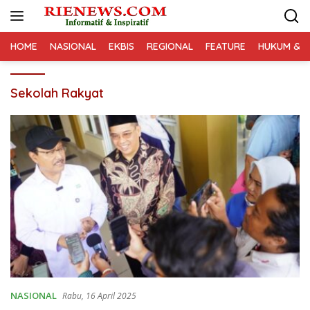
Langsung
ke
konten
HOME
NASIONAL
EKBIS
REGIONAL
FEATURE
HUKUM & K
Sekolah Rakyat
NASIONAL
Rabu, 16 April 2025