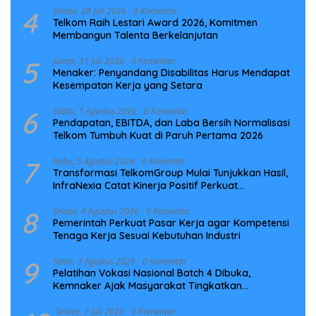
4
Selasa, 28 Juli 2026
0 Komentar
Telkom Raih Lestari Award 2026, Komitmen
Membangun Talenta Berkelanjutan
5
Jumat, 31 Juli 2026
0 Komentar
Menaker: Penyandang Disabilitas Harus Mendapat
Kesempatan Kerja yang Setara
6
Sabtu, 1 Agustus 2026
0 Komentar
Pendapatan, EBITDA, dan Laba Bersih Normalisasi
Telkom Tumbuh Kuat di Paruh Pertama 2026
7
Rabu, 5 Agustus 2026
0 Komentar
Transformasi TelkomGroup Mulai Tunjukkan Hasil,
InfraNexia Catat Kinerja Positif Perkuat
Infrastruktur Digital Nasional
8
Selasa, 4 Agustus 2026
0 Komentar
Pemerintah Perkuat Pasar Kerja agar Kompetensi
Tenaga Kerja Sesuai Kebutuhan Industri
9
Senin, 3 Agustus 2026
0 Komentar
Pelatihan Vokasi Nasional Batch 4 Dibuka,
Kemnaker Ajak Masyarakat Tingkatkan
Kompetensi
Selasa, 7 Juli 2026
0 Komentar