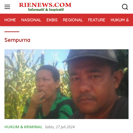
Langsung
ke
konten
HOME
NASIONAL
EKBIS
REGIONAL
FEATURE
HUKUM & K
Sempurna
HUKUM & KRIMINAL
Sabtu, 27 Juli 2024