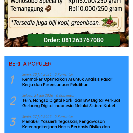
BERITA POPULER
1
Senin, 20 Juli 2026
0 Komentar
Kemnaker Optimalkan AI untuk Analisis Pasar
Kerja dan Perencanaan Pelatihan
2
Selasa, 21 Juli 2026
0 Komentar
Telin, Nongsa Digital Park, dan BW Digital Perkuat
Gerbang Digital Indonesia Melalui Sistem Kabel
Laut NCC
3
Senin, 27 Juli 2026
0 Komentar
Menaker Yassierli Tegaskan, Pengawasan
Ketenagakerjaan Harus Berbasis Risiko dan
Preventif