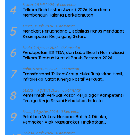
4
Selasa, 28 Juli 2026
0 Komentar
Telkom Raih Lestari Award 2026, Komitmen
Membangun Talenta Berkelanjutan
5
Jumat, 31 Juli 2026
0 Komentar
Menaker: Penyandang Disabilitas Harus Mendapat
Kesempatan Kerja yang Setara
6
Sabtu, 1 Agustus 2026
0 Komentar
Pendapatan, EBITDA, dan Laba Bersih Normalisasi
Telkom Tumbuh Kuat di Paruh Pertama 2026
7
Rabu, 5 Agustus 2026
0 Komentar
Transformasi TelkomGroup Mulai Tunjukkan Hasil,
InfraNexia Catat Kinerja Positif Perkuat
Infrastruktur Digital Nasional
8
Selasa, 4 Agustus 2026
0 Komentar
Pemerintah Perkuat Pasar Kerja agar Kompetensi
Tenaga Kerja Sesuai Kebutuhan Industri
9
Senin, 3 Agustus 2026
0 Komentar
Pelatihan Vokasi Nasional Batch 4 Dibuka,
Kemnaker Ajak Masyarakat Tingkatkan
Kompetensi
Selasa, 7 Juli 2026
0 Komentar