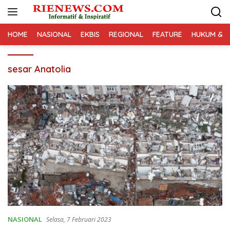
Langsung
ke
konten
HOME
NASIONAL
EKBIS
REGIONAL
FEATURE
HUKUM & K
sesar Anatolia
NASIONAL
Selasa, 7 Februari 2023