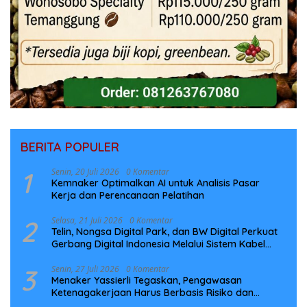
BERITA POPULER
1
Senin, 20 Juli 2026
0 Komentar
Kemnaker Optimalkan AI untuk Analisis Pasar
Kerja dan Perencanaan Pelatihan
2
Selasa, 21 Juli 2026
0 Komentar
Telin, Nongsa Digital Park, dan BW Digital Perkuat
Gerbang Digital Indonesia Melalui Sistem Kabel
Laut NCC
3
Senin, 27 Juli 2026
0 Komentar
Menaker Yassierli Tegaskan, Pengawasan
Ketenagakerjaan Harus Berbasis Risiko dan
Preventif