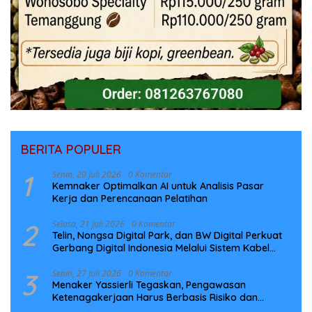
BERITA POPULER
1
Senin, 20 Juli 2026
0 Komentar
Kemnaker Optimalkan AI untuk Analisis Pasar
Kerja dan Perencanaan Pelatihan
2
Selasa, 21 Juli 2026
0 Komentar
Telin, Nongsa Digital Park, dan BW Digital Perkuat
Gerbang Digital Indonesia Melalui Sistem Kabel
Laut NCC
3
Senin, 27 Juli 2026
0 Komentar
Menaker Yassierli Tegaskan, Pengawasan
Ketenagakerjaan Harus Berbasis Risiko dan
Preventif