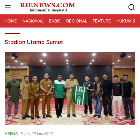
Langsung
ke
konten
HOME
NASIONAL
EKBIS
REGIONAL
FEATURE
HUKUM & K
Stadion Utama Sumut
ARENA
Senin, 23 Juni 2025