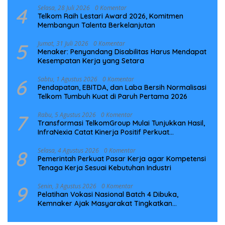
4
Selasa, 28 Juli 2026
0 Komentar
Telkom Raih Lestari Award 2026, Komitmen
Membangun Talenta Berkelanjutan
5
Jumat, 31 Juli 2026
0 Komentar
Menaker: Penyandang Disabilitas Harus Mendapat
Kesempatan Kerja yang Setara
6
Sabtu, 1 Agustus 2026
0 Komentar
Pendapatan, EBITDA, dan Laba Bersih Normalisasi
Telkom Tumbuh Kuat di Paruh Pertama 2026
7
Rabu, 5 Agustus 2026
0 Komentar
Transformasi TelkomGroup Mulai Tunjukkan Hasil,
InfraNexia Catat Kinerja Positif Perkuat
Infrastruktur Digital Nasional
8
Selasa, 4 Agustus 2026
0 Komentar
Pemerintah Perkuat Pasar Kerja agar Kompetensi
Tenaga Kerja Sesuai Kebutuhan Industri
9
Senin, 3 Agustus 2026
0 Komentar
Pelatihan Vokasi Nasional Batch 4 Dibuka,
Kemnaker Ajak Masyarakat Tingkatkan
Kompetensi