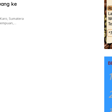
uang ke
 Karo, Sumatera
erempuan,…
B
1