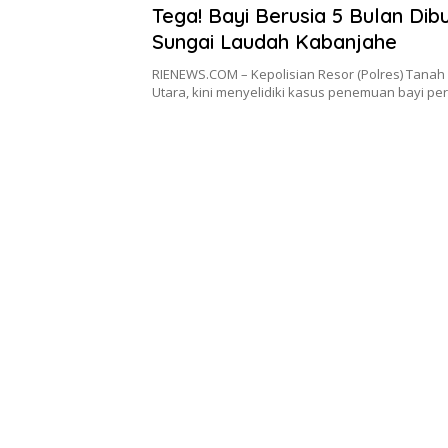
Tega! Bayi Berusia 5 Bulan Dib
Sungai Laudah Kabanjahe
RIENEWS.COM – Kepolisian Resor (Polres) Tanah
Utara, kini menyelidiki kasus penemuan bayi p