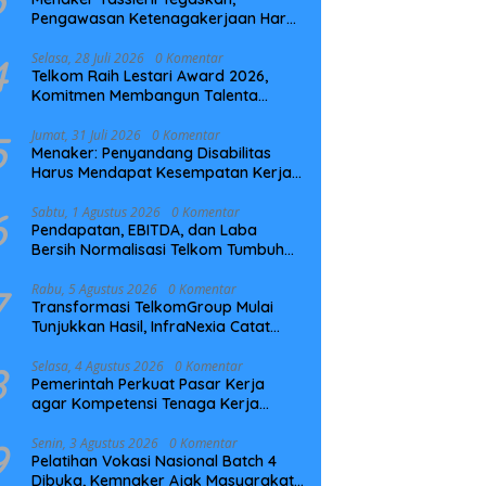
Pengawasan Ketenagakerjaan Harus
Berbasis Risiko dan Preventif
4
Selasa, 28 Juli 2026
0 Komentar
Telkom Raih Lestari Award 2026,
Komitmen Membangun Talenta
Berkelanjutan
5
Jumat, 31 Juli 2026
0 Komentar
Menaker: Penyandang Disabilitas
Harus Mendapat Kesempatan Kerja
yang Setara
6
Sabtu, 1 Agustus 2026
0 Komentar
Pendapatan, EBITDA, dan Laba
Bersih Normalisasi Telkom Tumbuh
Kuat di Paruh Pertama 2026
7
Rabu, 5 Agustus 2026
0 Komentar
Transformasi TelkomGroup Mulai
Tunjukkan Hasil, InfraNexia Catat
Kinerja Positif Perkuat Infrastruktur
Digital Nasional
8
Selasa, 4 Agustus 2026
0 Komentar
Pemerintah Perkuat Pasar Kerja
agar Kompetensi Tenaga Kerja
Sesuai Kebutuhan Industri
9
Senin, 3 Agustus 2026
0 Komentar
Pelatihan Vokasi Nasional Batch 4
Dibuka, Kemnaker Ajak Masyarakat