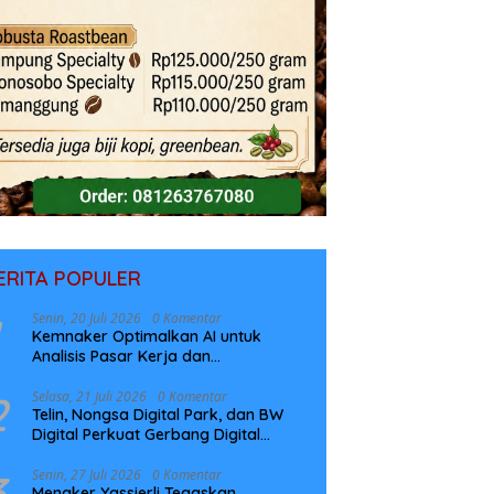
ERITA POPULER
Senin, 20 Juli 2026
0 Komentar
Kemnaker Optimalkan AI untuk
Analisis Pasar Kerja dan
Perencanaan Pelatihan
2
Selasa, 21 Juli 2026
0 Komentar
Telin, Nongsa Digital Park, dan BW
Digital Perkuat Gerbang Digital
Indonesia Melalui Sistem Kabel Laut
NCC
3
Senin, 27 Juli 2026
0 Komentar
Menaker Yassierli Tegaskan,