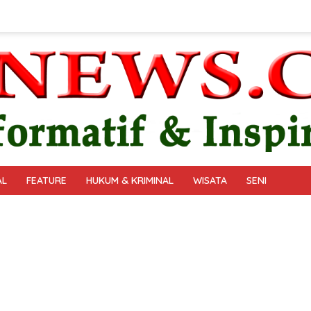
AL
FEATURE
HUKUM & KRIMINAL
WISATA
SENI