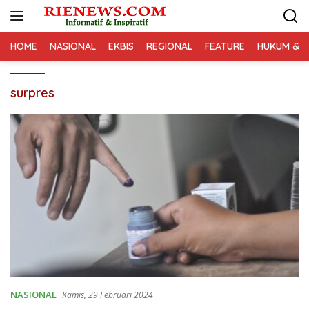
Langsung
ke
konten
HOME
NASIONAL
EKBIS
REGIONAL
FEATURE
HUKUM & K
surpres
NASIONAL
Kamis, 29 Februari 2024