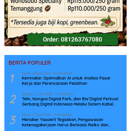
BERITA POPULER
1
Senin, 20 Juli 2026
0 Komentar
Kemnaker Optimalkan AI untuk Analisis Pasar
Kerja dan Perencanaan Pelatihan
2
Selasa, 21 Juli 2026
0 Komentar
Telin, Nongsa Digital Park, dan BW Digital Perkuat
Gerbang Digital Indonesia Melalui Sistem Kabel
Laut NCC
3
Senin, 27 Juli 2026
0 Komentar
Menaker Yassierli Tegaskan, Pengawasan
Ketenagakerjaan Harus Berbasis Risiko dan
Preventif