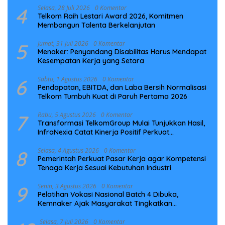
4
Selasa, 28 Juli 2026
0 Komentar
Telkom Raih Lestari Award 2026, Komitmen
Membangun Talenta Berkelanjutan
5
Jumat, 31 Juli 2026
0 Komentar
Menaker: Penyandang Disabilitas Harus Mendapat
Kesempatan Kerja yang Setara
6
Sabtu, 1 Agustus 2026
0 Komentar
Pendapatan, EBITDA, dan Laba Bersih Normalisasi
Telkom Tumbuh Kuat di Paruh Pertama 2026
7
Rabu, 5 Agustus 2026
0 Komentar
Transformasi TelkomGroup Mulai Tunjukkan Hasil,
InfraNexia Catat Kinerja Positif Perkuat
Infrastruktur Digital Nasional
8
Selasa, 4 Agustus 2026
0 Komentar
Pemerintah Perkuat Pasar Kerja agar Kompetensi
Tenaga Kerja Sesuai Kebutuhan Industri
9
Senin, 3 Agustus 2026
0 Komentar
Pelatihan Vokasi Nasional Batch 4 Dibuka,
Kemnaker Ajak Masyarakat Tingkatkan
Kompetensi
Selasa, 7 Juli 2026
0 Komentar