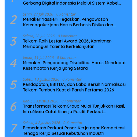
Gerbang Digital Indonesia Melalui Sistem Kabel
Laut NCC
2
Senin, 27 Juli 2026
0 Komentar
Menaker Yassierli Tegaskan, Pengawasan
Ketenagakerjaan Harus Berbasis Risiko dan
Preventif
3
Selasa, 28 Juli 2026
0 Komentar
Telkom Raih Lestari Award 2026, Komitmen
Membangun Talenta Berkelanjutan
4
Jumat, 31 Juli 2026
0 Komentar
Menaker: Penyandang Disabilitas Harus Mendapat
Kesempatan Kerja yang Setara
5
Sabtu, 1 Agustus 2026
0 Komentar
Pendapatan, EBITDA, dan Laba Bersih Normalisasi
Telkom Tumbuh Kuat di Paruh Pertama 2026
6
Rabu, 5 Agustus 2026
0 Komentar
Transformasi TelkomGroup Mulai Tunjukkan Hasil,
InfraNexia Catat Kinerja Positif Perkuat
Infrastruktur Digital Nasional
7
Selasa, 4 Agustus 2026
0 Komentar
Pemerintah Perkuat Pasar Kerja agar Kompetensi
Tenaga Kerja Sesuai Kebutuhan Industri