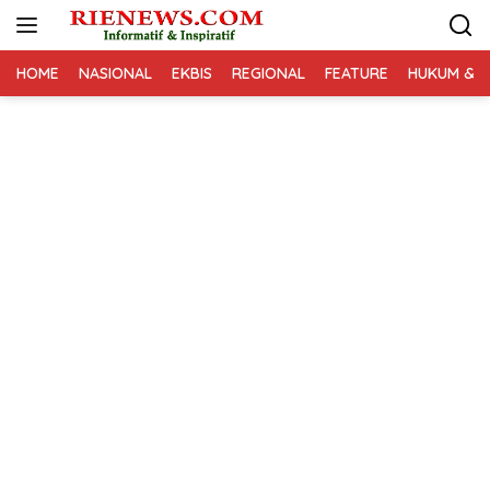
Langsung
ke
konten
HOME
NASIONAL
EKBIS
REGIONAL
FEATURE
HUKUM & K