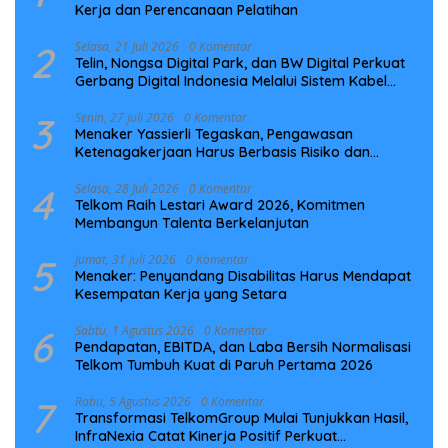
Kerja dan Perencanaan Pelatihan
2
Selasa, 21 Juli 2026
0 Komentar
Telin, Nongsa Digital Park, dan BW Digital Perkuat
Gerbang Digital Indonesia Melalui Sistem Kabel
Laut NCC
3
Senin, 27 Juli 2026
0 Komentar
Menaker Yassierli Tegaskan, Pengawasan
Ketenagakerjaan Harus Berbasis Risiko dan
Preventif
4
Selasa, 28 Juli 2026
0 Komentar
Telkom Raih Lestari Award 2026, Komitmen
Membangun Talenta Berkelanjutan
5
Jumat, 31 Juli 2026
0 Komentar
Menaker: Penyandang Disabilitas Harus Mendapat
Kesempatan Kerja yang Setara
6
Sabtu, 1 Agustus 2026
0 Komentar
Pendapatan, EBITDA, dan Laba Bersih Normalisasi
Telkom Tumbuh Kuat di Paruh Pertama 2026
7
Rabu, 5 Agustus 2026
0 Komentar
Transformasi TelkomGroup Mulai Tunjukkan Hasil,
InfraNexia Catat Kinerja Positif Perkuat