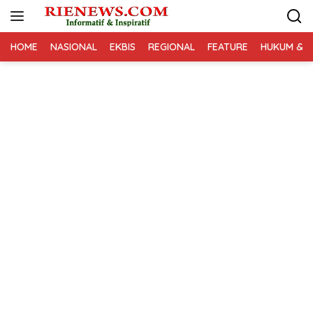
Langsung
ke
konten
HOME
NASIONAL
EKBIS
REGIONAL
FEATURE
HUKUM & K