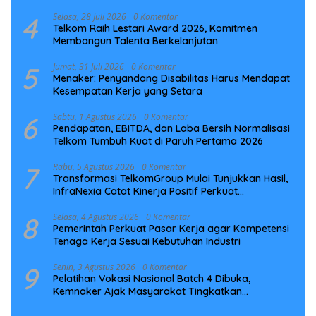
Preventif
4
Selasa, 28 Juli 2026
0 Komentar
Telkom Raih Lestari Award 2026, Komitmen
Membangun Talenta Berkelanjutan
5
Jumat, 31 Juli 2026
0 Komentar
Menaker: Penyandang Disabilitas Harus Mendapat
Kesempatan Kerja yang Setara
6
Sabtu, 1 Agustus 2026
0 Komentar
Pendapatan, EBITDA, dan Laba Bersih Normalisasi
Telkom Tumbuh Kuat di Paruh Pertama 2026
7
Rabu, 5 Agustus 2026
0 Komentar
Transformasi TelkomGroup Mulai Tunjukkan Hasil,
InfraNexia Catat Kinerja Positif Perkuat
Infrastruktur Digital Nasional
8
Selasa, 4 Agustus 2026
0 Komentar
Pemerintah Perkuat Pasar Kerja agar Kompetensi
Tenaga Kerja Sesuai Kebutuhan Industri
9
Senin, 3 Agustus 2026
0 Komentar
Pelatihan Vokasi Nasional Batch 4 Dibuka,
Kemnaker Ajak Masyarakat Tingkatkan
Kompetensi