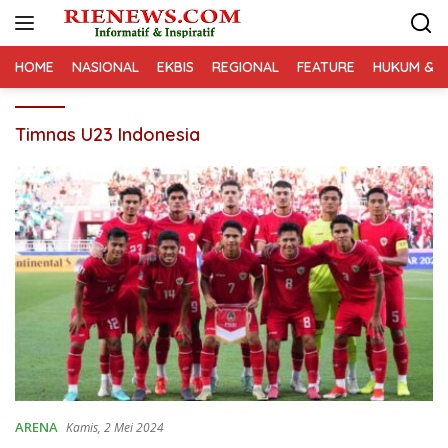
Langsung
ke
konten
HOME
NASIONAL
EKBIS
REGIONAL
FEATURE
HUKUM & K
Timnas U23 Indonesia
ARENA
Kamis, 2 Mei 2024