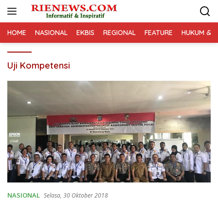
Langsung
ke
konten
HOME
NASIONAL
EKBIS
REGIONAL
FEATURE
HUKUM & K
Uji Kompetensi
NASIONAL
Selasa, 30 Oktober 2018