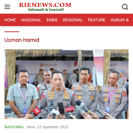
Langsung
ke
konten
HOME
NASIONAL
EKBIS
REGIONAL
FEATURE
HUKUM & K
Usman Hamid
NASIONAL
Senin, 22 September 2025