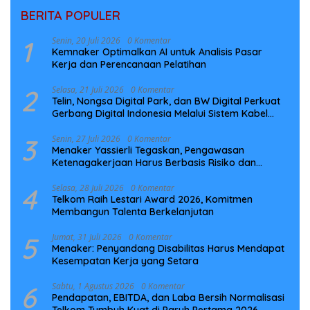
BERITA POPULER
1
Senin, 20 Juli 2026
0 Komentar
Kemnaker Optimalkan AI untuk Analisis Pasar
Kerja dan Perencanaan Pelatihan
2
Selasa, 21 Juli 2026
0 Komentar
Telin, Nongsa Digital Park, dan BW Digital Perkuat
Gerbang Digital Indonesia Melalui Sistem Kabel
Laut NCC
3
Senin, 27 Juli 2026
0 Komentar
Menaker Yassierli Tegaskan, Pengawasan
Ketenagakerjaan Harus Berbasis Risiko dan
Preventif
4
Selasa, 28 Juli 2026
0 Komentar
Telkom Raih Lestari Award 2026, Komitmen
Membangun Talenta Berkelanjutan
5
Jumat, 31 Juli 2026
0 Komentar
Menaker: Penyandang Disabilitas Harus Mendapat
Kesempatan Kerja yang Setara
6
Sabtu, 1 Agustus 2026
0 Komentar
Pendapatan, EBITDA, dan Laba Bersih Normalisasi