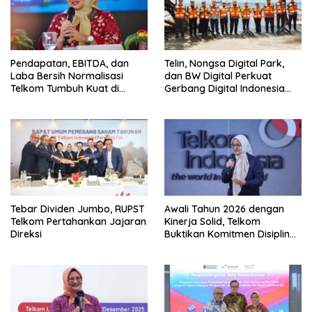
Pendapatan, EBITDA, dan
Telin, Nongsa Digital Park,
Laba Bersih Normalisasi
dan BW Digital Perkuat
Telkom Tumbuh Kuat di
Gerbang Digital Indonesia
Paruh Pertama 2026
Melalui Sistem Kabel Laut
NCC
Tebar Dividen Jumbo, RUPST
Awali Tahun 2026 dengan
Telkom Pertahankan Jajaran
Kinerja Solid, Telkom
Direksi
Buktikan Komitmen Disiplin
Operasional dan Eksekusi
Transformasi