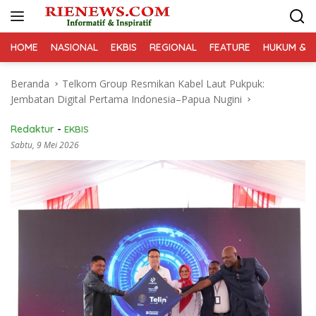
Langsung
ke
konten
HOME
NASIONAL
EKBIS
REGIONAL
FEATURE
HUKUM & K
Beranda
Telkom Group Resmikan Kabel Laut Pukpuk:
Jembatan Digital Pertama Indonesia–Papua Nugini
Redaktur
-
EKBIS
Sabtu, 9 Mei 2026