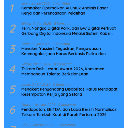
1
Senin, 20 Juli 2026
0 Komentar
Kemnaker Optimalkan AI untuk Analisis Pasar
Kerja dan Perencanaan Pelatihan
2
Selasa, 21 Juli 2026
0 Komentar
Telin, Nongsa Digital Park, dan BW Digital Perkuat
Gerbang Digital Indonesia Melalui Sistem Kabel
Laut NCC
3
Senin, 27 Juli 2026
0 Komentar
Menaker Yassierli Tegaskan, Pengawasan
Ketenagakerjaan Harus Berbasis Risiko dan
Preventif
4
Selasa, 28 Juli 2026
0 Komentar
Telkom Raih Lestari Award 2026, Komitmen
Membangun Talenta Berkelanjutan
5
Jumat, 31 Juli 2026
0 Komentar
Menaker: Penyandang Disabilitas Harus Mendapat
Kesempatan Kerja yang Setara
6
Sabtu, 1 Agustus 2026
0 Komentar
Pendapatan, EBITDA, dan Laba Bersih Normalisasi
Telkom Tumbuh Kuat di Paruh Pertama 2026
Rabu, 5 Agustus 2026
0 Komentar