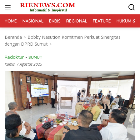
Langsung
ke
konten
HOME
NASIONAL
EKBIS
REGIONAL
FEATURE
HUKUM & K
Beranda
Bobby Nasution Komitmen Perkuat Sinergitas
dengan DPRD Sumut
Redaktur
-
SUMUT
Kamis, 7 Agustus 2025