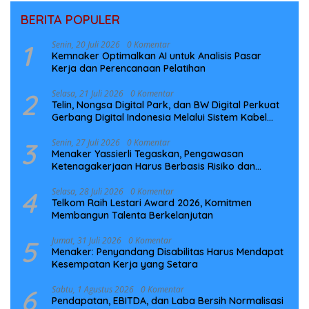
BERITA POPULER
1
Senin, 20 Juli 2026
0 Komentar
Kemnaker Optimalkan AI untuk Analisis Pasar
Kerja dan Perencanaan Pelatihan
2
Selasa, 21 Juli 2026
0 Komentar
Telin, Nongsa Digital Park, dan BW Digital Perkuat
Gerbang Digital Indonesia Melalui Sistem Kabel
Laut NCC
3
Senin, 27 Juli 2026
0 Komentar
Menaker Yassierli Tegaskan, Pengawasan
Ketenagakerjaan Harus Berbasis Risiko dan
Preventif
4
Selasa, 28 Juli 2026
0 Komentar
Telkom Raih Lestari Award 2026, Komitmen
Membangun Talenta Berkelanjutan
5
Jumat, 31 Juli 2026
0 Komentar
Menaker: Penyandang Disabilitas Harus Mendapat
Kesempatan Kerja yang Setara
6
Sabtu, 1 Agustus 2026
0 Komentar
Pendapatan, EBITDA, dan Laba Bersih Normalisasi