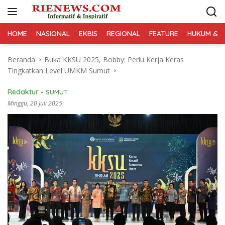
Langsung
ke
konten
HOME
NASIONAL
EKBIS
REGIONAL
FEATURE
HUKUM & K
Beranda
Buka KKSU 2025, Bobby: Perlu Kerja Keras
Tingkatkan Level UMKM Sumut
Redaktur
-
SUMUT
Minggu, 20 Juli 2025