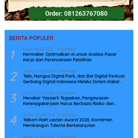
BERITA POPULER
1
Senin, 20 Juli 2026
0 Komentar
Kemnaker Optimalkan AI untuk Analisis Pasar
Kerja dan Perencanaan Pelatihan
2
Selasa, 21 Juli 2026
0 Komentar
Telin, Nongsa Digital Park, dan BW Digital Perkuat
Gerbang Digital Indonesia Melalui Sistem Kabel
Laut NCC
3
Senin, 27 Juli 2026
0 Komentar
Menaker Yassierli Tegaskan, Pengawasan
Ketenagakerjaan Harus Berbasis Risiko dan
Preventif
4
Selasa, 28 Juli 2026
0 Komentar
Telkom Raih Lestari Award 2026, Komitmen
Membangun Talenta Berkelanjutan
Jumat, 31 Juli 2026
0 Komentar