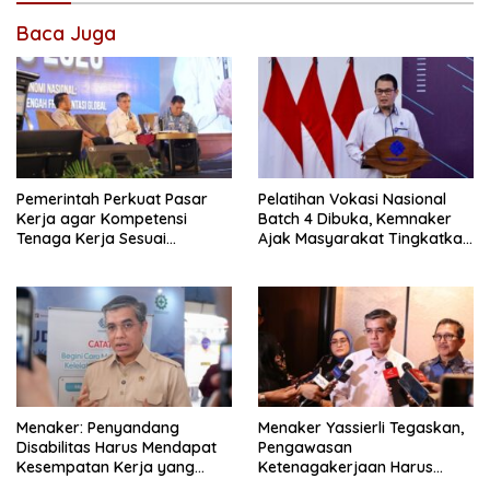
Baca Juga
Pemerintah Perkuat Pasar
Pelatihan Vokasi Nasional
Kerja agar Kompetensi
Batch 4 Dibuka, Kemnaker
Tenaga Kerja Sesuai
Ajak Masyarakat Tingkatkan
Kebutuhan Industri
Kompetensi
Menaker: Penyandang
Menaker Yassierli Tegaskan,
Disabilitas Harus Mendapat
Pengawasan
Kesempatan Kerja yang
Ketenagakerjaan Harus
Setara
Berbasis Risiko dan Preventif