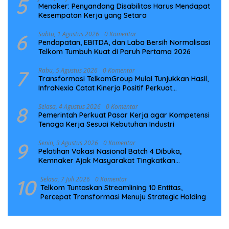
5
Menaker: Penyandang Disabilitas Harus Mendapat
Kesempatan Kerja yang Setara
6
Sabtu, 1 Agustus 2026
0 Komentar
Pendapatan, EBITDA, dan Laba Bersih Normalisasi
Telkom Tumbuh Kuat di Paruh Pertama 2026
7
Rabu, 5 Agustus 2026
0 Komentar
Transformasi TelkomGroup Mulai Tunjukkan Hasil,
InfraNexia Catat Kinerja Positif Perkuat
Infrastruktur Digital Nasional
8
Selasa, 4 Agustus 2026
0 Komentar
Pemerintah Perkuat Pasar Kerja agar Kompetensi
Tenaga Kerja Sesuai Kebutuhan Industri
9
Senin, 3 Agustus 2026
0 Komentar
Pelatihan Vokasi Nasional Batch 4 Dibuka,
Kemnaker Ajak Masyarakat Tingkatkan
Kompetensi
10
Selasa, 7 Juli 2026
0 Komentar
Telkom Tuntaskan Streamlining 10 Entitas,
Percepat Transformasi Menuju Strategic Holding