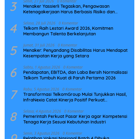
3
Senin, 27 Juli 2026
0 Komentar
Menaker Yassierli Tegaskan, Pengawasan
Ketenagakerjaan Harus Berbasis Risiko dan
Preventif
4
Selasa, 28 Juli 2026
0 Komentar
Telkom Raih Lestari Award 2026, Komitmen
Membangun Talenta Berkelanjutan
5
Jumat, 31 Juli 2026
0 Komentar
Menaker: Penyandang Disabilitas Harus Mendapat
Kesempatan Kerja yang Setara
6
Sabtu, 1 Agustus 2026
0 Komentar
Pendapatan, EBITDA, dan Laba Bersih Normalisasi
Telkom Tumbuh Kuat di Paruh Pertama 2026
7
Rabu, 5 Agustus 2026
0 Komentar
Transformasi TelkomGroup Mulai Tunjukkan Hasil,
InfraNexia Catat Kinerja Positif Perkuat
Infrastruktur Digital Nasional
8
Selasa, 4 Agustus 2026
0 Komentar
Pemerintah Perkuat Pasar Kerja agar Kompetensi
Tenaga Kerja Sesuai Kebutuhan Industri
9
Senin, 3 Agustus 2026
0 Komentar
Pelatihan Vokasi Nasional Batch 4 Dibuka,