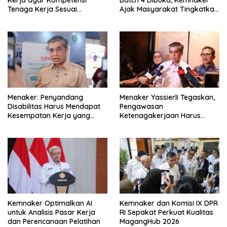
Kerja agar Kompetensi
Batch 4 Dibuka, Kemnaker
Tenaga Kerja Sesuai
Ajak Masyarakat Tingkatkan
Kebutuhan Industri
Kompetensi
Menaker: Penyandang
Menaker Yassierli Tegaskan,
Disabilitas Harus Mendapat
Pengawasan
Kesempatan Kerja yang
Ketenagakerjaan Harus
Setara
Berbasis Risiko dan Preventif
Kemnaker Optimalkan AI
Kemnaker dan Komisi IX DPR
untuk Analisis Pasar Kerja
RI Sepakat Perkuat Kualitas
dan Perencanaan Pelatihan
MagangHub 2026