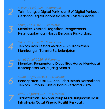
2
Selasa, 21 Juli 2026
0 Komentar
Telin, Nongsa Digital Park, dan BW Digital Perkuat
Gerbang Digital Indonesia Melalui Sistem Kabel
Laut NCC
3
Senin, 27 Juli 2026
0 Komentar
Menaker Yassierli Tegaskan, Pengawasan
Ketenagakerjaan Harus Berbasis Risiko dan
Preventif
4
Selasa, 28 Juli 2026
0 Komentar
Telkom Raih Lestari Award 2026, Komitmen
Membangun Talenta Berkelanjutan
5
Jumat, 31 Juli 2026
0 Komentar
Menaker: Penyandang Disabilitas Harus Mendapat
Kesempatan Kerja yang Setara
6
Sabtu, 1 Agustus 2026
0 Komentar
Pendapatan, EBITDA, dan Laba Bersih Normalisasi
Telkom Tumbuh Kuat di Paruh Pertama 2026
7
Rabu, 5 Agustus 2026
0 Komentar
Transformasi TelkomGroup Mulai Tunjukkan Hasil,
InfraNexia Catat Kinerja Positif Perkuat
Infrastruktur Digital Nasional