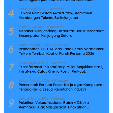
Preventif
4
Selasa, 28 Juli 2026
0 Komentar
Telkom Raih Lestari Award 2026, Komitmen
Membangun Talenta Berkelanjutan
5
Jumat, 31 Juli 2026
0 Komentar
Menaker: Penyandang Disabilitas Harus Mendapat
Kesempatan Kerja yang Setara
6
Sabtu, 1 Agustus 2026
0 Komentar
Pendapatan, EBITDA, dan Laba Bersih Normalisasi
Telkom Tumbuh Kuat di Paruh Pertama 2026
7
Rabu, 5 Agustus 2026
0 Komentar
Transformasi TelkomGroup Mulai Tunjukkan Hasil,
InfraNexia Catat Kinerja Positif Perkuat
Infrastruktur Digital Nasional
8
Selasa, 4 Agustus 2026
0 Komentar
Pemerintah Perkuat Pasar Kerja agar Kompetensi
Tenaga Kerja Sesuai Kebutuhan Industri
9
Senin, 3 Agustus 2026
0 Komentar
Pelatihan Vokasi Nasional Batch 4 Dibuka,
Kemnaker Ajak Masyarakat Tingkatkan
Kompetensi