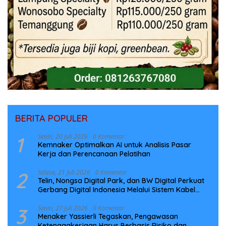
BERITA POPULER
1
Senin, 20 Juli 2026
0 Komentar
Kemnaker Optimalkan AI untuk Analisis Pasar
Kerja dan Perencanaan Pelatihan
2
Selasa, 21 Juli 2026
0 Komentar
Telin, Nongsa Digital Park, dan BW Digital Perkuat
Gerbang Digital Indonesia Melalui Sistem Kabel
Laut NCC
3
Senin, 27 Juli 2026
0 Komentar
Menaker Yassierli Tegaskan, Pengawasan
Ketenagakerjaan Harus Berbasis Risiko dan