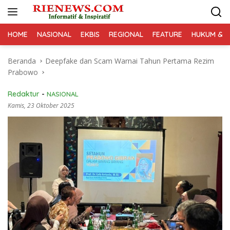
Langsung
ke
konten
HOME
NASIONAL
EKBIS
REGIONAL
FEATURE
HUKUM & K
Beranda
Deepfake dan Scam Warnai Tahun Pertama Rezim
Prabowo
Redaktur
-
NASIONAL
Kamis, 23 Oktober 2025