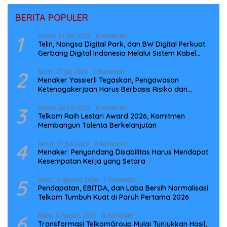
BERITA POPULER
1
Selasa, 21 Juli 2026
0 Komentar
Telin, Nongsa Digital Park, dan BW Digital Perkuat
Gerbang Digital Indonesia Melalui Sistem Kabel
Laut NCC
2
Senin, 27 Juli 2026
0 Komentar
Menaker Yassierli Tegaskan, Pengawasan
Ketenagakerjaan Harus Berbasis Risiko dan
Preventif
3
Selasa, 28 Juli 2026
0 Komentar
Telkom Raih Lestari Award 2026, Komitmen
Membangun Talenta Berkelanjutan
4
Jumat, 31 Juli 2026
0 Komentar
Menaker: Penyandang Disabilitas Harus Mendapat
Kesempatan Kerja yang Setara
5
Sabtu, 1 Agustus 2026
0 Komentar
Pendapatan, EBITDA, dan Laba Bersih Normalisasi
Telkom Tumbuh Kuat di Paruh Pertama 2026
6
Rabu, 5 Agustus 2026
0 Komentar
Transformasi TelkomGroup Mulai Tunjukkan Hasil,