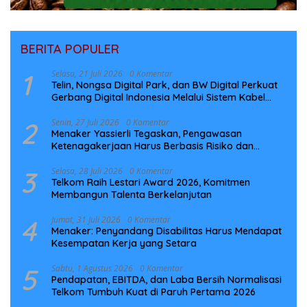
BERITA POPULER
1
Selasa, 21 Juli 2026
0 Komentar
Telin, Nongsa Digital Park, dan BW Digital Perkuat
Gerbang Digital Indonesia Melalui Sistem Kabel
Laut NCC
2
Senin, 27 Juli 2026
0 Komentar
Menaker Yassierli Tegaskan, Pengawasan
Ketenagakerjaan Harus Berbasis Risiko dan
Preventif
3
Selasa, 28 Juli 2026
0 Komentar
Telkom Raih Lestari Award 2026, Komitmen
Membangun Talenta Berkelanjutan
4
Jumat, 31 Juli 2026
0 Komentar
Menaker: Penyandang Disabilitas Harus Mendapat
Kesempatan Kerja yang Setara
5
Sabtu, 1 Agustus 2026
0 Komentar
Pendapatan, EBITDA, dan Laba Bersih Normalisasi
Telkom Tumbuh Kuat di Paruh Pertama 2026