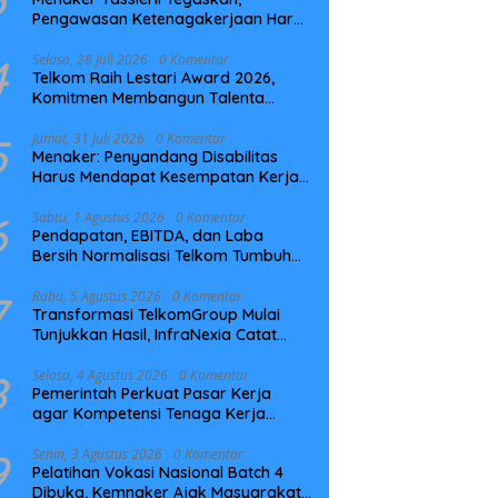
Pengawasan Ketenagakerjaan Harus
Berbasis Risiko dan Preventif
4
Selasa, 28 Juli 2026
0 Komentar
Telkom Raih Lestari Award 2026,
Komitmen Membangun Talenta
Berkelanjutan
5
Jumat, 31 Juli 2026
0 Komentar
Menaker: Penyandang Disabilitas
Harus Mendapat Kesempatan Kerja
yang Setara
6
Sabtu, 1 Agustus 2026
0 Komentar
Pendapatan, EBITDA, dan Laba
Bersih Normalisasi Telkom Tumbuh
Kuat di Paruh Pertama 2026
7
Rabu, 5 Agustus 2026
0 Komentar
Transformasi TelkomGroup Mulai
Tunjukkan Hasil, InfraNexia Catat
Kinerja Positif Perkuat Infrastruktur
Digital Nasional
8
Selasa, 4 Agustus 2026
0 Komentar
Pemerintah Perkuat Pasar Kerja
agar Kompetensi Tenaga Kerja
Sesuai Kebutuhan Industri
9
Senin, 3 Agustus 2026
0 Komentar
Pelatihan Vokasi Nasional Batch 4
Dibuka, Kemnaker Ajak Masyarakat