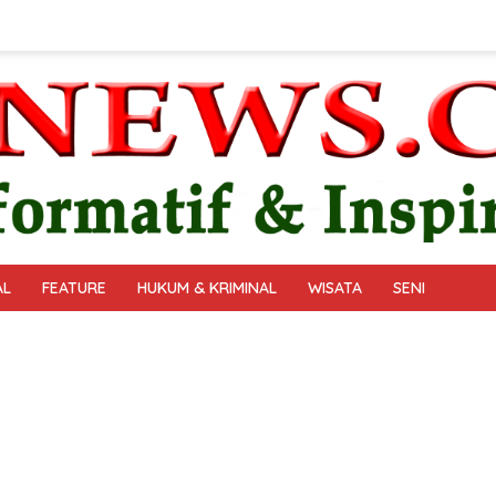
AL
FEATURE
HUKUM & KRIMINAL
WISATA
SENI