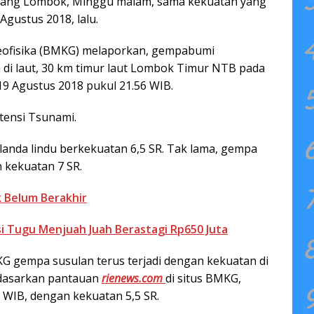
ang Lombok, Minggu malam, sama kekuatan yang
ustus 2018, lalu.
Geofisika (BMKG) melaporkan, gempabumi
di laut, 30 km timur laut Lombok Timur NTB pada
9 Agustus 2018 pukul 21.56 WIB.
ensi Tsunami.
ilanda lindu berkekuatan 6,5 SR. Tak lama, gempa
kekuatan 7 SR.
 Belum Berakhir
si Tugu Menjuah Juah Berastagi Rp650 Juta
KG gempa susulan terus terjadi dengan kekuatan di
rdasarkan pantauan
rienews.com
di situs BMKG,
 WIB, dengan kekuatan 5,5 SR.