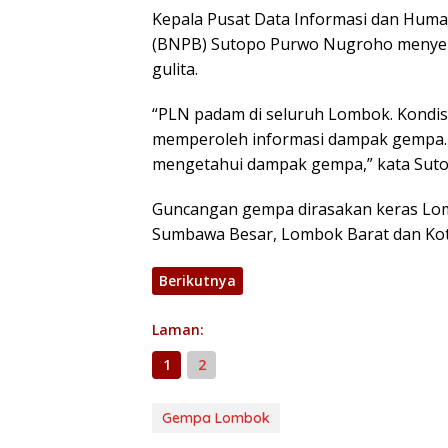
Kepala Pusat Data Informasi dan Hum
(BNPB) Sutopo Purwo Nugroho menyebu
gulita.
“PLN padam di seluruh Lombok. Kondisi
memperoleh informasi dampak gempa.
mengetahui dampak gempa,” kata Sut
Guncangan gempa dirasakan keras Lo
Sumbawa Besar, Lombok Barat dan Kota
Berikutnya
Laman:
1
2
Gempa Lombok