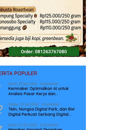
ERITA POPULER
Senin, 20 Juli 2026
0 Komentar
Kemnaker Optimalkan AI untuk
Analisis Pasar Kerja dan
Perencanaan Pelatihan
2
Selasa, 21 Juli 2026
0 Komentar
Telin, Nongsa Digital Park, dan BW
Digital Perkuat Gerbang Digital
Indonesia Melalui Sistem Kabel Laut
NCC
3
Senin, 27 Juli 2026
0 Komentar
Menaker Yassierli Tegaskan,