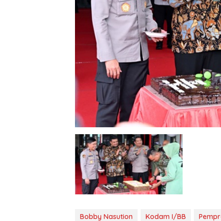
Bobby Nasution
Kodam I/BB
Pempr