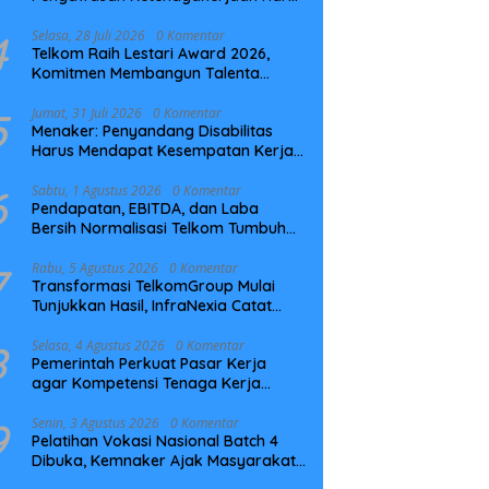
Berbasis Risiko dan Preventif
4
Selasa, 28 Juli 2026
0 Komentar
Telkom Raih Lestari Award 2026,
Komitmen Membangun Talenta
Berkelanjutan
5
Jumat, 31 Juli 2026
0 Komentar
Menaker: Penyandang Disabilitas
Harus Mendapat Kesempatan Kerja
yang Setara
6
Sabtu, 1 Agustus 2026
0 Komentar
Pendapatan, EBITDA, dan Laba
Bersih Normalisasi Telkom Tumbuh
Kuat di Paruh Pertama 2026
7
Rabu, 5 Agustus 2026
0 Komentar
Transformasi TelkomGroup Mulai
Tunjukkan Hasil, InfraNexia Catat
Kinerja Positif Perkuat Infrastruktur
Digital Nasional
8
Selasa, 4 Agustus 2026
0 Komentar
Pemerintah Perkuat Pasar Kerja
agar Kompetensi Tenaga Kerja
Sesuai Kebutuhan Industri
9
Senin, 3 Agustus 2026
0 Komentar
Pelatihan Vokasi Nasional Batch 4
Dibuka, Kemnaker Ajak Masyarakat
Tingkatkan Kompetensi