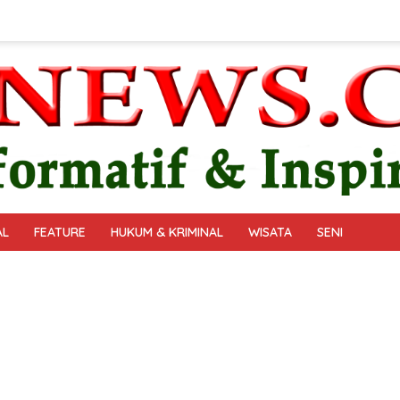
AL
FEATURE
HUKUM & KRIMINAL
WISATA
SENI