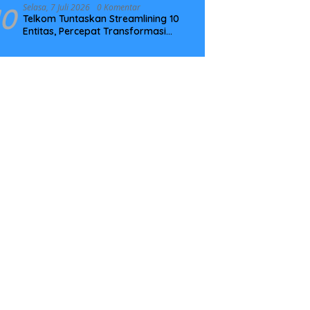
10
Selasa, 7 Juli 2026
0 Komentar
Telkom Tuntaskan Streamlining 10
Entitas, Percepat Transformasi
Menuju Strategic Holding