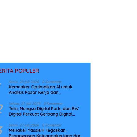
ERITA POPULER
Senin, 20 Juli 2026
0 Komentar
Kemnaker Optimalkan AI untuk
Analisis Pasar Kerja dan
Perencanaan Pelatihan
2
Selasa, 21 Juli 2026
0 Komentar
Telin, Nongsa Digital Park, dan BW
Digital Perkuat Gerbang Digital
Indonesia Melalui Sistem Kabel Laut
NCC
3
Senin, 27 Juli 2026
0 Komentar
Menaker Yassierli Tegaskan,
Pengawasan Ketenagakerjaan Harus