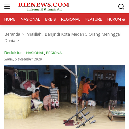
Langsung
ke
konten
HOME
NASIONAL
EKBIS
REGIONAL
FEATURE
HUKUM & K
Beranda
Innalillahi, Banjir di Kota Medan 5 Orang Meninggal
Dunia
Redaktur
-
NASIONAL
,
REGIONAL
Sabtu, 5 Desember 2020