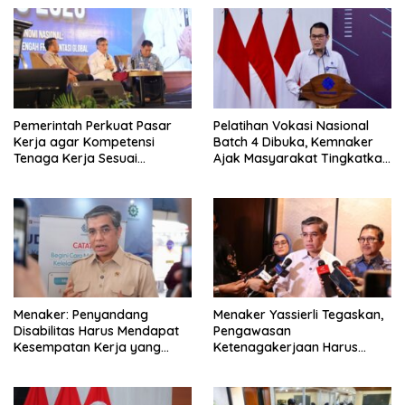
Pemerintah Perkuat Pasar
Pelatihan Vokasi Nasional
Kerja agar Kompetensi
Batch 4 Dibuka, Kemnaker
Tenaga Kerja Sesuai
Ajak Masyarakat Tingkatkan
Kebutuhan Industri
Kompetensi
Menaker: Penyandang
Menaker Yassierli Tegaskan,
Disabilitas Harus Mendapat
Pengawasan
Kesempatan Kerja yang
Ketenagakerjaan Harus
Setara
Berbasis Risiko dan Preventif