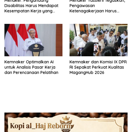
Menaker: Penyandang
Menaker Yassierli Tegaskan,
Disabilitas Harus Mendapat
Pengawasan
Kesempatan Kerja yang
Ketenagakerjaan Harus
Setara
Berbasis Risiko dan Preventif
Kemnaker Optimalkan AI
Kemnaker dan Komisi IX DPR
untuk Analisis Pasar Kerja
RI Sepakat Perkuat Kualitas
dan Perencanaan Pelatihan
MagangHub 2026