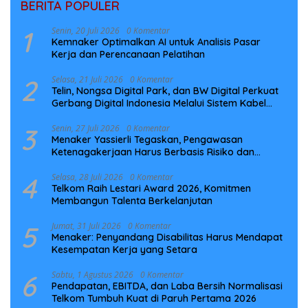
BERITA POPULER
1
Senin, 20 Juli 2026
0 Komentar
Kemnaker Optimalkan AI untuk Analisis Pasar
Kerja dan Perencanaan Pelatihan
2
Selasa, 21 Juli 2026
0 Komentar
Telin, Nongsa Digital Park, dan BW Digital Perkuat
Gerbang Digital Indonesia Melalui Sistem Kabel
Laut NCC
3
Senin, 27 Juli 2026
0 Komentar
Menaker Yassierli Tegaskan, Pengawasan
Ketenagakerjaan Harus Berbasis Risiko dan
Preventif
4
Selasa, 28 Juli 2026
0 Komentar
Telkom Raih Lestari Award 2026, Komitmen
Membangun Talenta Berkelanjutan
5
Jumat, 31 Juli 2026
0 Komentar
Menaker: Penyandang Disabilitas Harus Mendapat
Kesempatan Kerja yang Setara
6
Sabtu, 1 Agustus 2026
0 Komentar
Pendapatan, EBITDA, dan Laba Bersih Normalisasi
Telkom Tumbuh Kuat di Paruh Pertama 2026