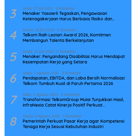
Laut NCC
3
Senin, 27 Juli 2026
0 Komentar
Menaker Yassierli Tegaskan, Pengawasan
Ketenagakerjaan Harus Berbasis Risiko dan
Preventif
4
Selasa, 28 Juli 2026
0 Komentar
Telkom Raih Lestari Award 2026, Komitmen
Membangun Talenta Berkelanjutan
5
Jumat, 31 Juli 2026
0 Komentar
Menaker: Penyandang Disabilitas Harus Mendapat
Kesempatan Kerja yang Setara
6
Sabtu, 1 Agustus 2026
0 Komentar
Pendapatan, EBITDA, dan Laba Bersih Normalisasi
Telkom Tumbuh Kuat di Paruh Pertama 2026
7
Rabu, 5 Agustus 2026
0 Komentar
Transformasi TelkomGroup Mulai Tunjukkan Hasil,
InfraNexia Catat Kinerja Positif Perkuat
Infrastruktur Digital Nasional
8
Selasa, 4 Agustus 2026
0 Komentar
Pemerintah Perkuat Pasar Kerja agar Kompetensi
Tenaga Kerja Sesuai Kebutuhan Industri