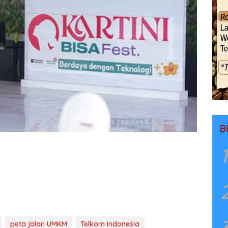
B
1
peta jalan UMKM
Telkom Indonesia