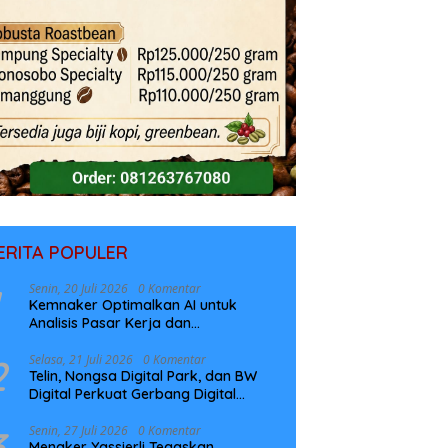
ERITA POPULER
Senin, 20 Juli 2026
0 Komentar
Kemnaker Optimalkan AI untuk
Analisis Pasar Kerja dan
Perencanaan Pelatihan
2
Selasa, 21 Juli 2026
0 Komentar
Telin, Nongsa Digital Park, dan BW
Digital Perkuat Gerbang Digital
Indonesia Melalui Sistem Kabel Laut
NCC
3
Senin, 27 Juli 2026
0 Komentar
Menaker Yassierli Tegaskan,