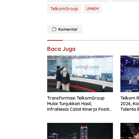
TelkomGroup
UMKM
Komentar
Baca Juga
Transformasi TelkomGroup
Telkom R
Mulai Tunjukkan Hasil,
2026, K
InfraNexia Catat Kinerja Positif
Talenta 
Perkuat Infrastruktur Digital
Nasional