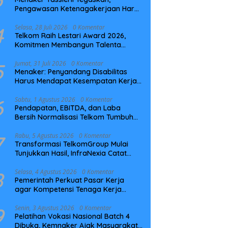
Pengawasan Ketenagakerjaan Harus
Berbasis Risiko dan Preventif
4
Selasa, 28 Juli 2026
0 Komentar
Telkom Raih Lestari Award 2026,
Komitmen Membangun Talenta
Berkelanjutan
5
Jumat, 31 Juli 2026
0 Komentar
Menaker: Penyandang Disabilitas
Harus Mendapat Kesempatan Kerja
yang Setara
6
Sabtu, 1 Agustus 2026
0 Komentar
Pendapatan, EBITDA, dan Laba
Bersih Normalisasi Telkom Tumbuh
Kuat di Paruh Pertama 2026
7
Rabu, 5 Agustus 2026
0 Komentar
Transformasi TelkomGroup Mulai
Tunjukkan Hasil, InfraNexia Catat
Kinerja Positif Perkuat Infrastruktur
Digital Nasional
8
Selasa, 4 Agustus 2026
0 Komentar
Pemerintah Perkuat Pasar Kerja
agar Kompetensi Tenaga Kerja
Sesuai Kebutuhan Industri
9
Senin, 3 Agustus 2026
0 Komentar
Pelatihan Vokasi Nasional Batch 4
Dibuka, Kemnaker Ajak Masyarakat