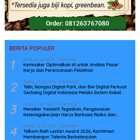
BERITA POPULER
1
Senin, 20 Juli 2026
0 Komentar
Kemnaker Optimalkan AI untuk Analisis Pasar
Kerja dan Perencanaan Pelatihan
2
Selasa, 21 Juli 2026
0 Komentar
Telin, Nongsa Digital Park, dan BW Digital Perkuat
Gerbang Digital Indonesia Melalui Sistem Kabel
Laut NCC
3
Senin, 27 Juli 2026
0 Komentar
Menaker Yassierli Tegaskan, Pengawasan
Ketenagakerjaan Harus Berbasis Risiko dan
Preventif
4
Selasa, 28 Juli 2026
0 Komentar
Telkom Raih Lestari Award 2026, Komitmen
Membangun Talenta Berkelanjutan