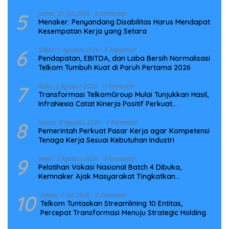
5
Jumat, 31 Juli 2026
0 Komentar
Menaker: Penyandang Disabilitas Harus Mendapat
Kesempatan Kerja yang Setara
6
Sabtu, 1 Agustus 2026
0 Komentar
Pendapatan, EBITDA, dan Laba Bersih Normalisasi
Telkom Tumbuh Kuat di Paruh Pertama 2026
7
Rabu, 5 Agustus 2026
0 Komentar
Transformasi TelkomGroup Mulai Tunjukkan Hasil,
InfraNexia Catat Kinerja Positif Perkuat
Infrastruktur Digital Nasional
8
Selasa, 4 Agustus 2026
0 Komentar
Pemerintah Perkuat Pasar Kerja agar Kompetensi
Tenaga Kerja Sesuai Kebutuhan Industri
9
Senin, 3 Agustus 2026
0 Komentar
Pelatihan Vokasi Nasional Batch 4 Dibuka,
Kemnaker Ajak Masyarakat Tingkatkan
Kompetensi
10
Selasa, 7 Juli 2026
0 Komentar
Telkom Tuntaskan Streamlining 10 Entitas,
Percepat Transformasi Menuju Strategic Holding