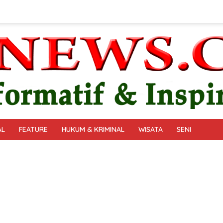
AL
FEATURE
HUKUM & KRIMINAL
WISATA
SENI