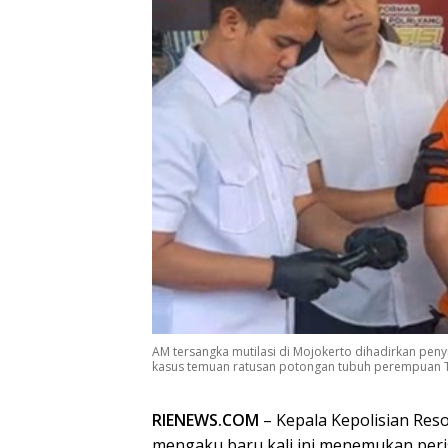
AM tersangka mutilasi di Mojokerto dihadirkan pen
kasus temuan ratusan potongan tubuh perempuan T
RIENEWS.COM
– Kepala Kepolisian Res
mengaku baru kali ini menemukan perist