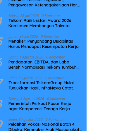
Pengawasan Ketenagakerjaan Harus
Berbasis Risiko dan Preventif
4
Selasa, 28 Juli 2026
0 Komentar
Telkom Raih Lestari Award 2026,
Komitmen Membangun Talenta
Berkelanjutan
5
Jumat, 31 Juli 2026
0 Komentar
Menaker: Penyandang Disabilitas
Harus Mendapat Kesempatan Kerja
yang Setara
6
Sabtu, 1 Agustus 2026
0 Komentar
Pendapatan, EBITDA, dan Laba
Bersih Normalisasi Telkom Tumbuh
Kuat di Paruh Pertama 2026
7
Rabu, 5 Agustus 2026
0 Komentar
Transformasi TelkomGroup Mulai
Tunjukkan Hasil, InfraNexia Catat
Kinerja Positif Perkuat Infrastruktur
Digital Nasional
8
Selasa, 4 Agustus 2026
0 Komentar
Pemerintah Perkuat Pasar Kerja
agar Kompetensi Tenaga Kerja
Sesuai Kebutuhan Industri
9
Senin, 3 Agustus 2026
0 Komentar
Pelatihan Vokasi Nasional Batch 4
Dibuka, Kemnaker Ajak Masyarakat