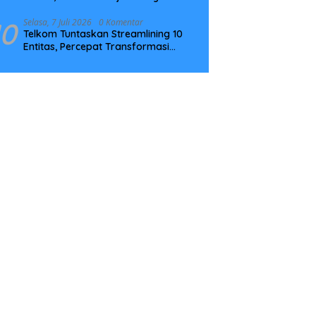
Tingkatkan Kompetensi
10
Selasa, 7 Juli 2026
0 Komentar
Telkom Tuntaskan Streamlining 10
Entitas, Percepat Transformasi
Menuju Strategic Holding