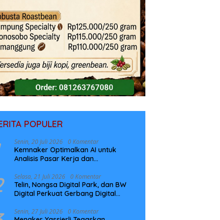
ERITA POPULER
Senin, 20 Juli 2026
0 Komentar
Kemnaker Optimalkan AI untuk
Analisis Pasar Kerja dan
Perencanaan Pelatihan
2
Selasa, 21 Juli 2026
0 Komentar
Telin, Nongsa Digital Park, dan BW
Digital Perkuat Gerbang Digital
Indonesia Melalui Sistem Kabel Laut
NCC
3
Senin, 27 Juli 2026
0 Komentar
Menaker Yassierli Tegaskan,