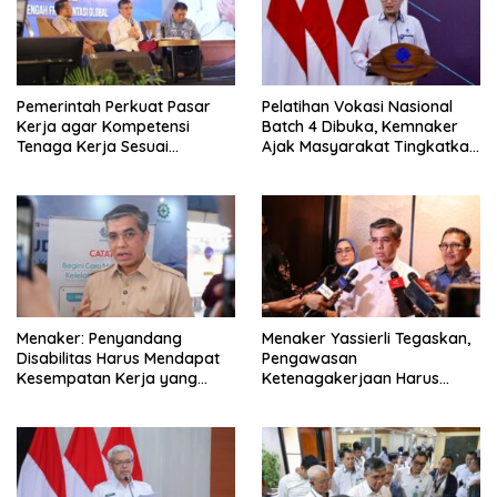
Pemerintah Perkuat Pasar
Pelatihan Vokasi Nasional
Kerja agar Kompetensi
Batch 4 Dibuka, Kemnaker
Tenaga Kerja Sesuai
Ajak Masyarakat Tingkatkan
Kebutuhan Industri
Kompetensi
Menaker: Penyandang
Menaker Yassierli Tegaskan,
Disabilitas Harus Mendapat
Pengawasan
Kesempatan Kerja yang
Ketenagakerjaan Harus
Setara
Berbasis Risiko dan Preventif