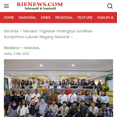
Langsung
ke
konten
HOME
NASIONAL
EKBIS
REGIONAL
FEATURE
HUKUM & K
Beranda
Menaker Tegaskan Pentingnya Sertifikasi
Kompetensi Lulusan Magang Nasional
Redaktur
-
NASIONAL
Sabtu, 9 Mei 2026