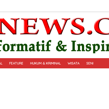
AL
FEATURE
HUKUM & KRIMINAL
WISATA
SENI