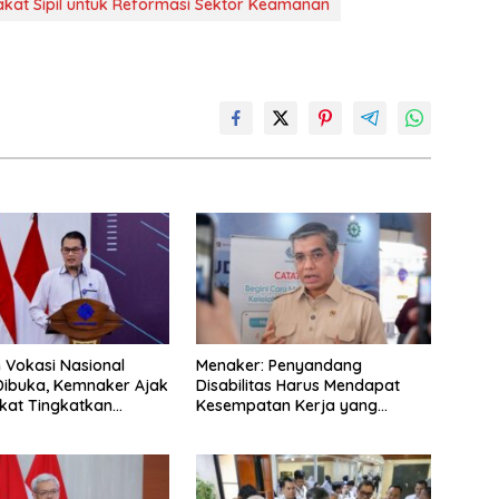
akat Sipil untuk Reformasi Sektor Keamanan
n Vokasi Nasional
Menaker: Penyandang
Dibuka, Kemnaker Ajak
Disabilitas Harus Mendapat
kat Tingkatkan
Kesempatan Kerja yang
nsi
Setara