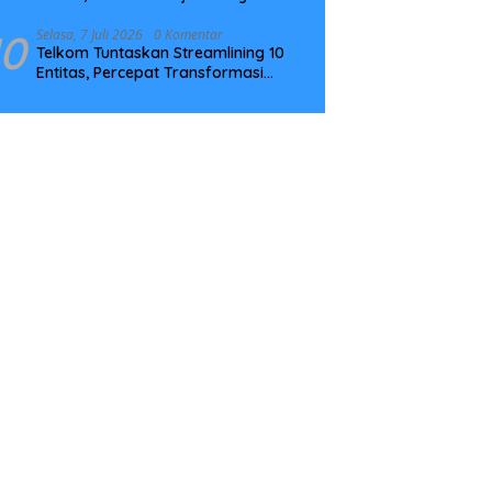
Tingkatkan Kompetensi
10
Selasa, 7 Juli 2026
0 Komentar
Telkom Tuntaskan Streamlining 10
Entitas, Percepat Transformasi
Menuju Strategic Holding