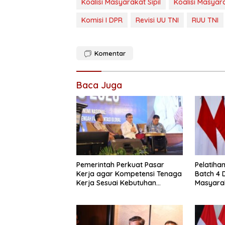
Koalisi Masyarakat Sipil
Koalisi Masyar
Komisi I DPR
Revisi UU TNI
RUU TNI
Komentar
Baca Juga
Pemerintah Perkuat Pasar
Pelatiha
Kerja agar Kompetensi Tenaga
Batch 4 
Kerja Sesuai Kebutuhan
Masyara
Industri
Kompete