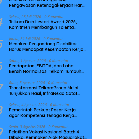
Pengawasan Ketenagakerjaan Harus
Berbasis Risiko dan Preventif
4
Selasa, 28 Juli 2026
0 Komentar
Telkom Raih Lestari Award 2026,
Komitmen Membangun Talenta
Berkelanjutan
5
Jumat, 31 Juli 2026
0 Komentar
Menaker: Penyandang Disabilitas
Harus Mendapat Kesempatan Kerja
yang Setara
6
Sabtu, 1 Agustus 2026
0 Komentar
Pendapatan, EBITDA, dan Laba
Bersih Normalisasi Telkom Tumbuh
Kuat di Paruh Pertama 2026
7
Rabu, 5 Agustus 2026
0 Komentar
Transformasi TelkomGroup Mulai
Tunjukkan Hasil, InfraNexia Catat
Kinerja Positif Perkuat Infrastruktur
Digital Nasional
8
Selasa, 4 Agustus 2026
0 Komentar
Pemerintah Perkuat Pasar Kerja
agar Kompetensi Tenaga Kerja
Sesuai Kebutuhan Industri
9
Senin, 3 Agustus 2026
0 Komentar
Pelatihan Vokasi Nasional Batch 4
Dibuka, Kemnaker Ajak Masyarakat