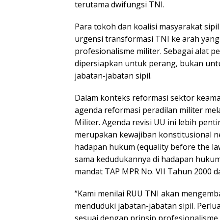
terutama dwifungsi TNI.
Para tokoh dan koalisi masyarakat sipil
urgensi transformasi TNI ke arah yang
profesionalisme militer. Sebagai alat pe
dipersiapkan untuk perang, bukan unt
jabatan-jabatan sipil.
Dalam konteks reformasi sektor keam
agenda reformasi peradilan militer mel
Militer. Agenda revisi UU ini lebih pen
merupakan kewajiban konstitusional n
hadapan hukum (equality before the la
sama kedudukannya di hadapan hukum. 
mandat TAP MPR No. VII Tahun 2000 da
“Kami menilai RUU TNI akan mengembali
menduduki jabatan-jabatan sipil. Perlua
sesuai dengan prinsip profesionalisme