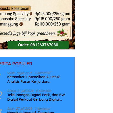
ERITA POPULER
Senin, 20 Juli 2026
0 Komentar
Kemnaker Optimalkan AI untuk
Analisis Pasar Kerja dan
Perencanaan Pelatihan
2
Selasa, 21 Juli 2026
0 Komentar
Telin, Nongsa Digital Park, dan BW
Digital Perkuat Gerbang Digital
Indonesia Melalui Sistem Kabel Laut
NCC
3
Senin, 27 Juli 2026
0 Komentar
Menaker Yassierli Tegaskan,