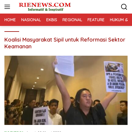
Langsung
ke
konten
HOME
NASIONAL
EKBIS
REGIONAL
FEATURE
HUKUM & K
Koalisi Masyarakat Sipil untuk Reformasi Sektor
Keamanan