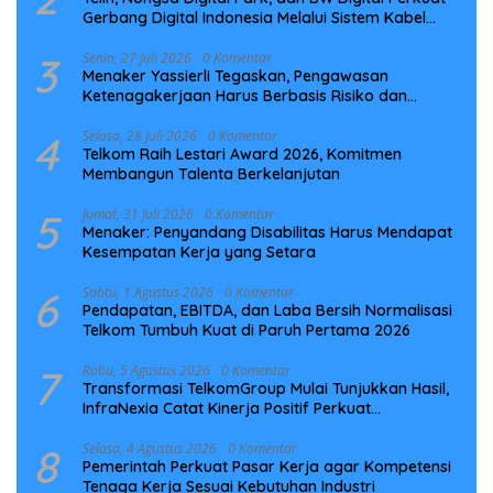
Gerbang Digital Indonesia Melalui Sistem Kabel
Laut NCC
3
Senin, 27 Juli 2026
0 Komentar
Menaker Yassierli Tegaskan, Pengawasan
Ketenagakerjaan Harus Berbasis Risiko dan
Preventif
4
Selasa, 28 Juli 2026
0 Komentar
Telkom Raih Lestari Award 2026, Komitmen
Membangun Talenta Berkelanjutan
5
Jumat, 31 Juli 2026
0 Komentar
Menaker: Penyandang Disabilitas Harus Mendapat
Kesempatan Kerja yang Setara
6
Sabtu, 1 Agustus 2026
0 Komentar
Pendapatan, EBITDA, dan Laba Bersih Normalisasi
Telkom Tumbuh Kuat di Paruh Pertama 2026
7
Rabu, 5 Agustus 2026
0 Komentar
Transformasi TelkomGroup Mulai Tunjukkan Hasil,
InfraNexia Catat Kinerja Positif Perkuat
Infrastruktur Digital Nasional
8
Selasa, 4 Agustus 2026
0 Komentar
Pemerintah Perkuat Pasar Kerja agar Kompetensi
Tenaga Kerja Sesuai Kebutuhan Industri