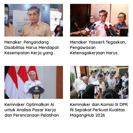
Menaker: Penyandang
Menaker Yassierli Tegaskan,
Disabilitas Harus Mendapat
Pengawasan
Kesempatan Kerja yang
Ketenagakerjaan Harus
Setara
Berbasis Risiko dan Preventif
Kemnaker Optimalkan AI
Kemnaker dan Komisi IX DPR
untuk Analisis Pasar Kerja
RI Sepakat Perkuat Kualitas
dan Perencanaan Pelatihan
MagangHub 2026