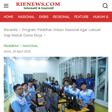
Langsung
ke
konten
HOME
NASIONAL
EKBIS
REGIONAL
FEATURE
HUKUM & K
Beranda
Program Pelatihan Vokasi Nasional Agar Lulusan
Siap Masuk Dunia Kerja
Redaktur
-
NASIONAL
Senin, 20 April 2026