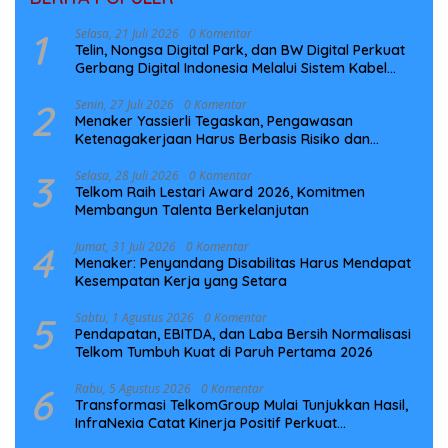
1
Selasa, 21 Juli 2026
0 Komentar
Telin, Nongsa Digital Park, dan BW Digital Perkuat
Gerbang Digital Indonesia Melalui Sistem Kabel
Laut NCC
2
Senin, 27 Juli 2026
0 Komentar
Menaker Yassierli Tegaskan, Pengawasan
Ketenagakerjaan Harus Berbasis Risiko dan
Preventif
3
Selasa, 28 Juli 2026
0 Komentar
Telkom Raih Lestari Award 2026, Komitmen
Membangun Talenta Berkelanjutan
4
Jumat, 31 Juli 2026
0 Komentar
Menaker: Penyandang Disabilitas Harus Mendapat
Kesempatan Kerja yang Setara
5
Sabtu, 1 Agustus 2026
0 Komentar
Pendapatan, EBITDA, dan Laba Bersih Normalisasi
Telkom Tumbuh Kuat di Paruh Pertama 2026
6
Rabu, 5 Agustus 2026
0 Komentar
Transformasi TelkomGroup Mulai Tunjukkan Hasil,
InfraNexia Catat Kinerja Positif Perkuat
Infrastruktur Digital Nasional