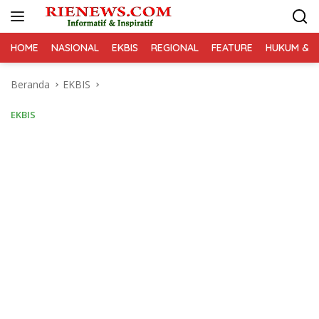
Langsung
ke
konten
HOME
NASIONAL
EKBIS
REGIONAL
FEATURE
HUKUM & K
Beranda
EKBIS
EKBIS