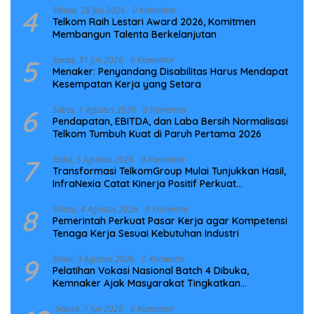
4
Selasa, 28 Juli 2026
0 Komentar
Telkom Raih Lestari Award 2026, Komitmen
Membangun Talenta Berkelanjutan
5
Jumat, 31 Juli 2026
0 Komentar
Menaker: Penyandang Disabilitas Harus Mendapat
Kesempatan Kerja yang Setara
6
Sabtu, 1 Agustus 2026
0 Komentar
Pendapatan, EBITDA, dan Laba Bersih Normalisasi
Telkom Tumbuh Kuat di Paruh Pertama 2026
7
Rabu, 5 Agustus 2026
0 Komentar
Transformasi TelkomGroup Mulai Tunjukkan Hasil,
InfraNexia Catat Kinerja Positif Perkuat
Infrastruktur Digital Nasional
8
Selasa, 4 Agustus 2026
0 Komentar
Pemerintah Perkuat Pasar Kerja agar Kompetensi
Tenaga Kerja Sesuai Kebutuhan Industri
9
Senin, 3 Agustus 2026
0 Komentar
Pelatihan Vokasi Nasional Batch 4 Dibuka,
Kemnaker Ajak Masyarakat Tingkatkan
Kompetensi
Selasa, 7 Juli 2026
0 Komentar