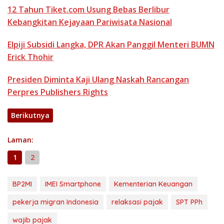
12 Tahun Tiket.com Usung Bebas Berlibur
Kebangkitan Kejayaan Pariwisata Nasional
Elpiji Subsidi Langka, DPR Akan Panggil Menteri BUMN
Erick Thohir
Presiden Diminta Kaji Ulang Naskah Rancangan
Perpres Publishers Rights
Berikutnya
Laman:
1
2
BP2MI
IMEI Smartphone
Kementerian Keuangan
pekerja migran Indonesia
relaksasi pajak
SPT PPh
wajib pajak