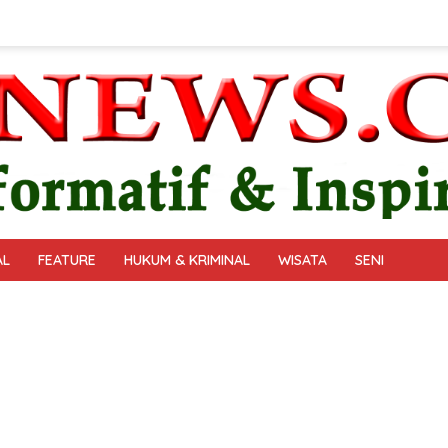
AL
FEATURE
HUKUM & KRIMINAL
WISATA
SENI