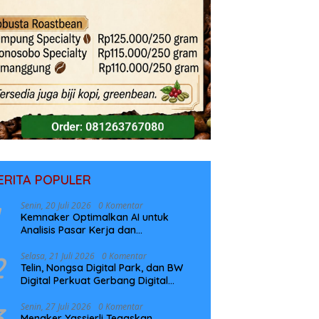
ERITA POPULER
Senin, 20 Juli 2026
0 Komentar
Kemnaker Optimalkan AI untuk
Analisis Pasar Kerja dan
Perencanaan Pelatihan
2
Selasa, 21 Juli 2026
0 Komentar
Telin, Nongsa Digital Park, dan BW
Digital Perkuat Gerbang Digital
Indonesia Melalui Sistem Kabel Laut
NCC
3
Senin, 27 Juli 2026
0 Komentar
Menaker Yassierli Tegaskan,