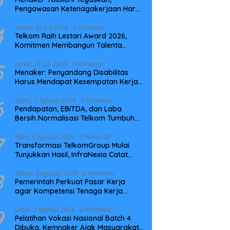
Pengawasan Ketenagakerjaan Harus
Berbasis Risiko dan Preventif
4
Selasa, 28 Juli 2026
0 Komentar
Telkom Raih Lestari Award 2026,
Komitmen Membangun Talenta
Berkelanjutan
5
Jumat, 31 Juli 2026
0 Komentar
Menaker: Penyandang Disabilitas
Harus Mendapat Kesempatan Kerja
yang Setara
6
Sabtu, 1 Agustus 2026
0 Komentar
Pendapatan, EBITDA, dan Laba
Bersih Normalisasi Telkom Tumbuh
Kuat di Paruh Pertama 2026
7
Rabu, 5 Agustus 2026
0 Komentar
Transformasi TelkomGroup Mulai
Tunjukkan Hasil, InfraNexia Catat
Kinerja Positif Perkuat Infrastruktur
Digital Nasional
8
Selasa, 4 Agustus 2026
0 Komentar
Pemerintah Perkuat Pasar Kerja
agar Kompetensi Tenaga Kerja
Sesuai Kebutuhan Industri
9
Senin, 3 Agustus 2026
0 Komentar
Pelatihan Vokasi Nasional Batch 4
Dibuka, Kemnaker Ajak Masyarakat