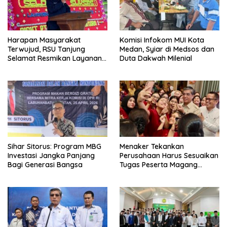
Harapan Masyarakat
Komisi Infokom MUI Kota
Terwujud, RSU Tanjung
Medan, Syiar di Medsos dan
Selamat Resmikan Layanan
Duta Dakwah Milenial
BPJS Kesehatan
Sihar Sitorus: Program MBG
Menaker Tekankan
Investasi Jangka Panjang
Perusahaan Harus Sesuaikan
Bagi Generasi Bangsa
Tugas Peserta Magang
Nasional dengan Latar
Pendidikan