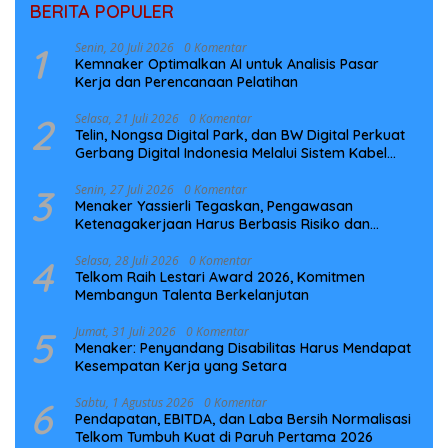
BERITA POPULER
1
Senin, 20 Juli 2026
0 Komentar
Kemnaker Optimalkan AI untuk Analisis Pasar
Kerja dan Perencanaan Pelatihan
2
Selasa, 21 Juli 2026
0 Komentar
Telin, Nongsa Digital Park, dan BW Digital Perkuat
Gerbang Digital Indonesia Melalui Sistem Kabel
Laut NCC
3
Senin, 27 Juli 2026
0 Komentar
Menaker Yassierli Tegaskan, Pengawasan
Ketenagakerjaan Harus Berbasis Risiko dan
Preventif
4
Selasa, 28 Juli 2026
0 Komentar
Telkom Raih Lestari Award 2026, Komitmen
Membangun Talenta Berkelanjutan
5
Jumat, 31 Juli 2026
0 Komentar
Menaker: Penyandang Disabilitas Harus Mendapat
Kesempatan Kerja yang Setara
6
Sabtu, 1 Agustus 2026
0 Komentar
Pendapatan, EBITDA, dan Laba Bersih Normalisasi
Telkom Tumbuh Kuat di Paruh Pertama 2026