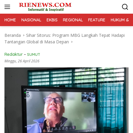
Langsung
ke
konten
HOME
NASIONAL
EKBIS
REGIONAL
FEATURE
HUKUM & K
Beranda
Sihar Sitorus: Program MBG Langkah Tepat Hadapi
Tantangan Global di Masa Depan
Redaktur
-
SUMUT
Minggu, 26 April 2026