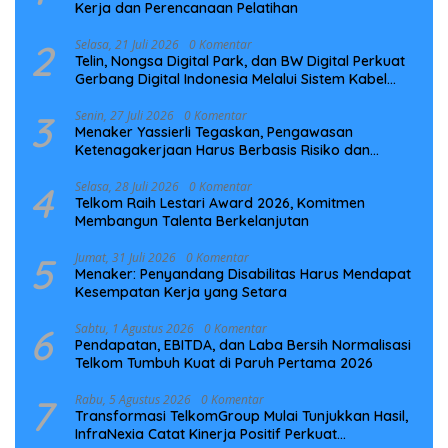
Kerja dan Perencanaan Pelatihan
2
Selasa, 21 Juli 2026
0 Komentar
Telin, Nongsa Digital Park, dan BW Digital Perkuat
Gerbang Digital Indonesia Melalui Sistem Kabel
Laut NCC
3
Senin, 27 Juli 2026
0 Komentar
Menaker Yassierli Tegaskan, Pengawasan
Ketenagakerjaan Harus Berbasis Risiko dan
Preventif
4
Selasa, 28 Juli 2026
0 Komentar
Telkom Raih Lestari Award 2026, Komitmen
Membangun Talenta Berkelanjutan
5
Jumat, 31 Juli 2026
0 Komentar
Menaker: Penyandang Disabilitas Harus Mendapat
Kesempatan Kerja yang Setara
6
Sabtu, 1 Agustus 2026
0 Komentar
Pendapatan, EBITDA, dan Laba Bersih Normalisasi
Telkom Tumbuh Kuat di Paruh Pertama 2026
7
Rabu, 5 Agustus 2026
0 Komentar
Transformasi TelkomGroup Mulai Tunjukkan Hasil,
InfraNexia Catat Kinerja Positif Perkuat