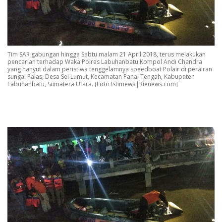
Tim SAR gabungan hingga Sabtu malam 21 April 2018, terus melakukan
pencarian terhadap Waka Polres Labuhanbatu Kompol Andi Chandra
yang hanyut dalam peristiwa tenggelamnya speedboat Polair di perairan
sungai Palas, Desa Sei Lumut, Kecamatan Panai Tengah, Kabupaten
Labuhanbatu, Sumatera Utara. [Foto Istimewa|Rienews.com]