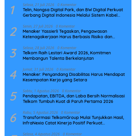
1
Selasa, 21 Juli 2026
0 Komentar
Telin, Nongsa Digital Park, dan BW Digital Perkuat
Gerbang Digital Indonesia Melalui Sistem Kabel
Laut NCC
2
Senin, 27 Juli 2026
0 Komentar
Menaker Yassierli Tegaskan, Pengawasan
Ketenagakerjaan Harus Berbasis Risiko dan
Preventif
3
Selasa, 28 Juli 2026
0 Komentar
Telkom Raih Lestari Award 2026, Komitmen
Membangun Talenta Berkelanjutan
4
Jumat, 31 Juli 2026
0 Komentar
Menaker: Penyandang Disabilitas Harus Mendapat
Kesempatan Kerja yang Setara
5
Sabtu, 1 Agustus 2026
0 Komentar
Pendapatan, EBITDA, dan Laba Bersih Normalisasi
Telkom Tumbuh Kuat di Paruh Pertama 2026
6
Rabu, 5 Agustus 2026
0 Komentar
Transformasi TelkomGroup Mulai Tunjukkan Hasil,
InfraNexia Catat Kinerja Positif Perkuat
Infrastruktur Digital Nasional
Selasa, 4 Agustus 2026
0 Komentar