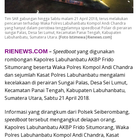
Tim SAR gabungan hingga Sabtu malam 21 April 2018, terus melakukan
pencarian terhadap Waka Polres Labuhanbatu Kompol Andi Chandra
yang hanyut dalam peristiwa tenggelamnya speedboat Polair di perairan
sungai Palas, Desa Sei Lumut, Kecamatan Panai Tengah, Kabupaten
Labuhanbatu, Sumatera Utara.
[Foto Istimewa|Rienews.com]
RIENEWS.COM
–
Speedboat
yang digunakan
rombongan Kapolres Labuhanbatu AKBP Frido
Situmorang beserta Waka Polres Kompol Andi Chandra
dan sejumlah Kasat Polres Labuhanbatu mengalami
kecelakaan di perairan Sungai Palas, Desa Sei Lumut,
Kecamatan Panai Tengah, Kabupaten Labuhanbatu,
Sumatera Utara, Sabtu 21 April 2018.
Informasi yang dirangkum dari Polsek Seiberombang,
speedboat
tersebut mengangkut delapan orang,
Kapolres Labuhanbatu AKBP Frido Situmorang, Waka
Polres Labuhanbatu Kompol Andi Chandra, Kasat