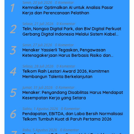
1
Senin, 20 Juli 2026
0 Komentar
Kemnaker Optimalkan AI untuk Analisis Pasar
Kerja dan Perencanaan Pelatihan
2
Selasa, 21 Juli 2026
0 Komentar
Telin, Nongsa Digital Park, dan BW Digital Perkuat
Gerbang Digital Indonesia Melalui Sistem Kabel
Laut NCC
3
Senin, 27 Juli 2026
0 Komentar
Menaker Yassierli Tegaskan, Pengawasan
Ketenagakerjaan Harus Berbasis Risiko dan
Preventif
4
Selasa, 28 Juli 2026
0 Komentar
Telkom Raih Lestari Award 2026, Komitmen
Membangun Talenta Berkelanjutan
5
Jumat, 31 Juli 2026
0 Komentar
Menaker: Penyandang Disabilitas Harus Mendapat
Kesempatan Kerja yang Setara
6
Sabtu, 1 Agustus 2026
0 Komentar
Pendapatan, EBITDA, dan Laba Bersih Normalisasi
Telkom Tumbuh Kuat di Paruh Pertama 2026
Rabu, 5 Agustus 2026
0 Komentar