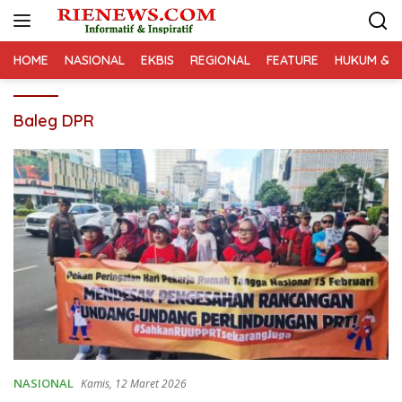
Langsung
ke
konten
HOME
NASIONAL
EKBIS
REGIONAL
FEATURE
HUKUM & K
Baleg DPR
NASIONAL
Kamis, 12 Maret 2026