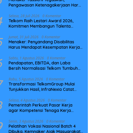
Pengawasan Ketenagakerjaan Harus
Berbasis Risiko dan Preventif
4
Selasa, 28 Juli 2026
0 Komentar
Telkom Raih Lestari Award 2026,
Komitmen Membangun Talenta
Berkelanjutan
5
Jumat, 31 Juli 2026
0 Komentar
Menaker: Penyandang Disabilitas
Harus Mendapat Kesempatan Kerja
yang Setara
6
Sabtu, 1 Agustus 2026
0 Komentar
Pendapatan, EBITDA, dan Laba
Bersih Normalisasi Telkom Tumbuh
Kuat di Paruh Pertama 2026
7
Rabu, 5 Agustus 2026
0 Komentar
Transformasi TelkomGroup Mulai
Tunjukkan Hasil, InfraNexia Catat
Kinerja Positif Perkuat Infrastruktur
Digital Nasional
8
Selasa, 4 Agustus 2026
0 Komentar
Pemerintah Perkuat Pasar Kerja
agar Kompetensi Tenaga Kerja
Sesuai Kebutuhan Industri
9
Senin, 3 Agustus 2026
0 Komentar
Pelatihan Vokasi Nasional Batch 4
Dibuka, Kemnaker Ajak Masyarakat