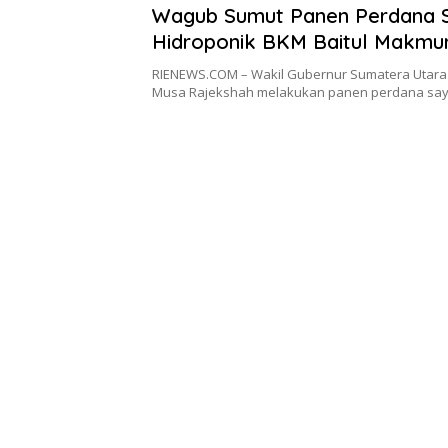
Wagub Sumut Panen Perdana 
Hidroponik BKM Baitul Makmu
RIENEWS.COM – Wakil Gubernur Sumatera Utara
Musa Rajekshah melakukan panen perdana sa