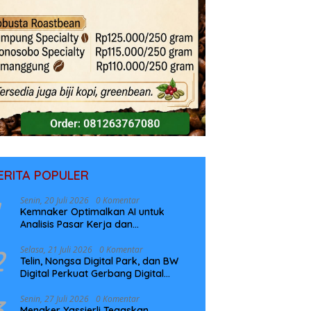
ERITA POPULER
Senin, 20 Juli 2026
0 Komentar
Kemnaker Optimalkan AI untuk
Analisis Pasar Kerja dan
Perencanaan Pelatihan
2
Selasa, 21 Juli 2026
0 Komentar
Telin, Nongsa Digital Park, dan BW
Digital Perkuat Gerbang Digital
Indonesia Melalui Sistem Kabel Laut
NCC
3
Senin, 27 Juli 2026
0 Komentar
Menaker Yassierli Tegaskan,