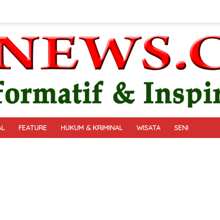
AL
FEATURE
HUKUM & KRIMINAL
WISATA
SENI