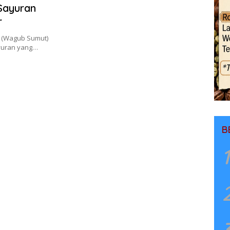
Sayuran
r
 (Wagub Sumut)
yuran yang…
B
1