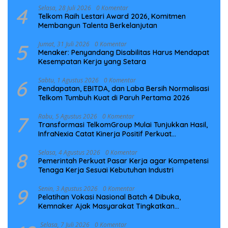
4
Selasa, 28 Juli 2026
0 Komentar
Telkom Raih Lestari Award 2026, Komitmen
Membangun Talenta Berkelanjutan
5
Jumat, 31 Juli 2026
0 Komentar
Menaker: Penyandang Disabilitas Harus Mendapat
Kesempatan Kerja yang Setara
6
Sabtu, 1 Agustus 2026
0 Komentar
Pendapatan, EBITDA, dan Laba Bersih Normalisasi
Telkom Tumbuh Kuat di Paruh Pertama 2026
7
Rabu, 5 Agustus 2026
0 Komentar
Transformasi TelkomGroup Mulai Tunjukkan Hasil,
InfraNexia Catat Kinerja Positif Perkuat
Infrastruktur Digital Nasional
8
Selasa, 4 Agustus 2026
0 Komentar
Pemerintah Perkuat Pasar Kerja agar Kompetensi
Tenaga Kerja Sesuai Kebutuhan Industri
9
Senin, 3 Agustus 2026
0 Komentar
Pelatihan Vokasi Nasional Batch 4 Dibuka,
Kemnaker Ajak Masyarakat Tingkatkan
Kompetensi
Selasa, 7 Juli 2026
0 Komentar