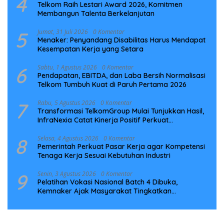
4
Telkom Raih Lestari Award 2026, Komitmen
Membangun Talenta Berkelanjutan
5
Jumat, 31 Juli 2026
0 Komentar
Menaker: Penyandang Disabilitas Harus Mendapat
Kesempatan Kerja yang Setara
6
Sabtu, 1 Agustus 2026
0 Komentar
Pendapatan, EBITDA, dan Laba Bersih Normalisasi
Telkom Tumbuh Kuat di Paruh Pertama 2026
7
Rabu, 5 Agustus 2026
0 Komentar
Transformasi TelkomGroup Mulai Tunjukkan Hasil,
InfraNexia Catat Kinerja Positif Perkuat
Infrastruktur Digital Nasional
8
Selasa, 4 Agustus 2026
0 Komentar
Pemerintah Perkuat Pasar Kerja agar Kompetensi
Tenaga Kerja Sesuai Kebutuhan Industri
9
Senin, 3 Agustus 2026
0 Komentar
Pelatihan Vokasi Nasional Batch 4 Dibuka,
Kemnaker Ajak Masyarakat Tingkatkan
Kompetensi