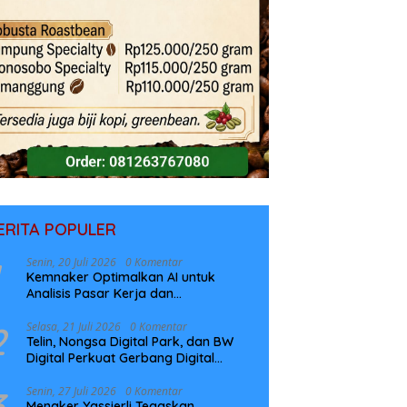
ERITA POPULER
Senin, 20 Juli 2026
0 Komentar
Kemnaker Optimalkan AI untuk
Analisis Pasar Kerja dan
Perencanaan Pelatihan
2
Selasa, 21 Juli 2026
0 Komentar
Telin, Nongsa Digital Park, dan BW
Digital Perkuat Gerbang Digital
Indonesia Melalui Sistem Kabel Laut
NCC
3
Senin, 27 Juli 2026
0 Komentar
Menaker Yassierli Tegaskan,