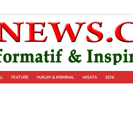
AL
FEATURE
HUKUM & KRIMINAL
WISATA
SENI