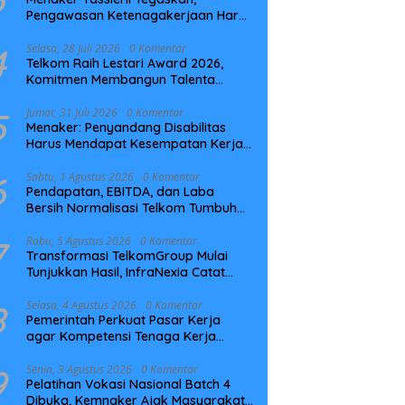
Pengawasan Ketenagakerjaan Harus
Berbasis Risiko dan Preventif
4
Selasa, 28 Juli 2026
0 Komentar
Telkom Raih Lestari Award 2026,
Komitmen Membangun Talenta
Berkelanjutan
5
Jumat, 31 Juli 2026
0 Komentar
Menaker: Penyandang Disabilitas
Harus Mendapat Kesempatan Kerja
yang Setara
6
Sabtu, 1 Agustus 2026
0 Komentar
Pendapatan, EBITDA, dan Laba
Bersih Normalisasi Telkom Tumbuh
Kuat di Paruh Pertama 2026
7
Rabu, 5 Agustus 2026
0 Komentar
Transformasi TelkomGroup Mulai
Tunjukkan Hasil, InfraNexia Catat
Kinerja Positif Perkuat Infrastruktur
Digital Nasional
8
Selasa, 4 Agustus 2026
0 Komentar
Pemerintah Perkuat Pasar Kerja
agar Kompetensi Tenaga Kerja
Sesuai Kebutuhan Industri
9
Senin, 3 Agustus 2026
0 Komentar
Pelatihan Vokasi Nasional Batch 4
Dibuka, Kemnaker Ajak Masyarakat